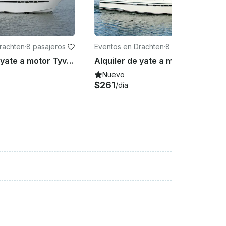
rachten
·
8 pasajeros
Eventos en Drachten
·
8 pasajeros
Alquiler de yate a motor Tyvano 1150 de 38' en Drachten - Frisia, Países Bajos
Alquiler de yate a motor Tyvano 1340 de 44' en Drachten - Frisia, Países Bajos
Nuevo
$261
/día