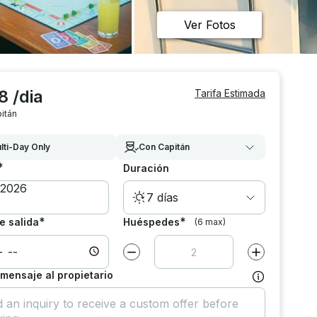
Ver Fotos
8 /dia
Tarifa Estimada
itán
lti-Day Only
Con Capitán
*
Duración
7 días
*
*
e salida
Huéspedes
(6 max)
Disminuir el valor por
1
Aumentar el va
 mensaje al propietario