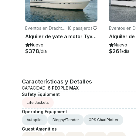
Eventos en Drachte
·
10 pasajeros
Eventos en D
n
Alquiler de yate a motor Tyvano 1450 de 48' en Drachten - Frisia, Países Bajos
Nuevo
Nuevo
$378
$261
/día
/día
Características y Detalles
CAPACIDAD:
6 PEOPLE MAX
Safety Equipment
Life Jackets
Operating Equipment
Autopilot
Dinghy/Tender
GPS ChartPlotter
Guest Amenities