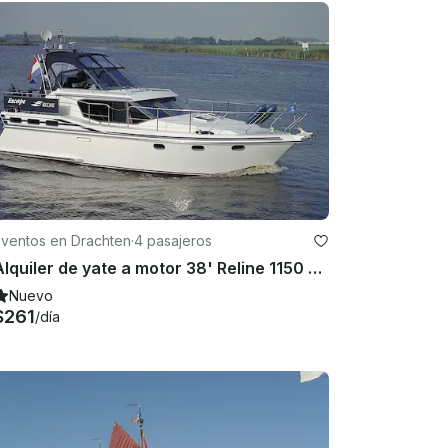
Eventos en Drachten
·
4 pasajeros
Alquiler de yate a motor 38' Reline 1150 en Drachten - Frisia, Países Bajos
Nuevo
$261
/día