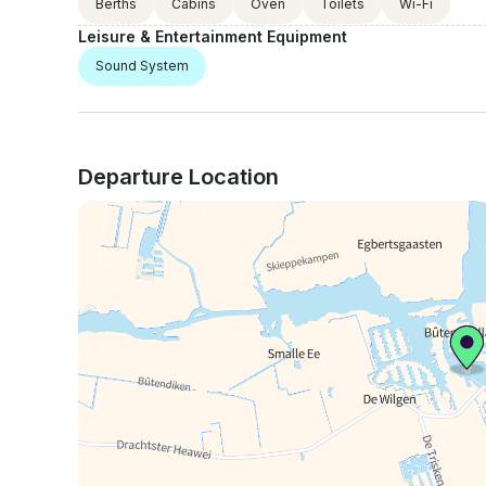
Berths
Cabins
Oven
Toilets
Wi-Fi
Leisure & Entertainment Equipment
Sound System
Departure Location