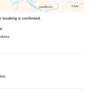
ur
booking is confirmed.
on
ddress
tes.