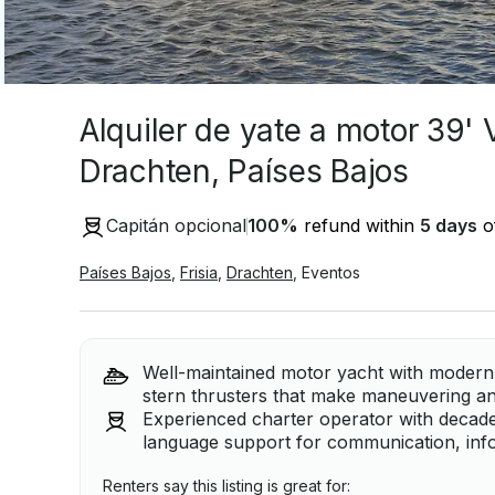
Alquiler de yate a motor 39'
Drachten, Países Bajos
Capitán opcional
100
%
refund within
5 days
of
Países Bajos
,
Frisia
,
Drachten
,
Eventos
Well-maintained motor yacht with modern 
stern thrusters that make maneuvering an
Experienced charter operator with decades i
language support for communication, info
Renters say this listing is great for: