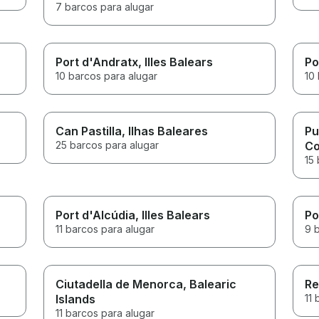
7 barcos para alugar
Port d'Andratx
, Illes Balears
Po
10 barcos para alugar
10
Can Pastilla
, Ilhas Baleares
Pu
25 barcos para alugar
Co
15 
Port d'Alcúdia
, Illes Balears
Po
11 barcos para alugar
9 
Ciutadella de Menorca
, Balearic
Re
Islands
11 
11 barcos para alugar