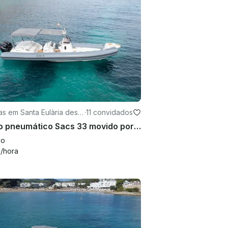
s em Santa Eulària des R
·
11 convidados
Barco pneumático Sacs 33 movido por motor externo de 600 HP em Santa Eulària des Riu
vo
4
/hora