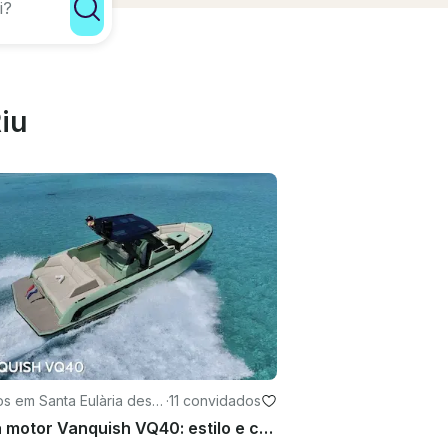
iu
s em Santa Eulària des R
·
11 convidados
Iate a motor Vanquish VQ40: estilo e conforto para explorar as águas de Ibiza 💎