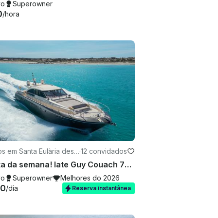
vo
Superowner
0
/hora
s em Santa Eulària des
·
12 convidados
Oferta da semana! Iate Guy Couach 70' para alugar em Ibiza, Espanha.
vo
Superowner
Melhores do 2026
10
/dia
Reserva instantânea