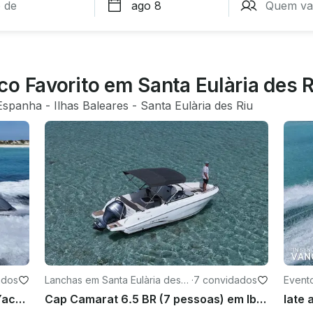
o Favorito em Santa Eulària des R
Espanha
 - 
Ilhas Baleares
 - 
Santa Eulària des Riu
ados
Lanchas em Santa Eulària des R
·
7 convidados
Evento
iu
iu
RIVA RIVALE “NEXT LEVEL” Power Yacht 💎 de 56 pés Explore Ibiza como nunca antes
Cap Camarat 6.5 BR (7 pessoas) em Ibiza