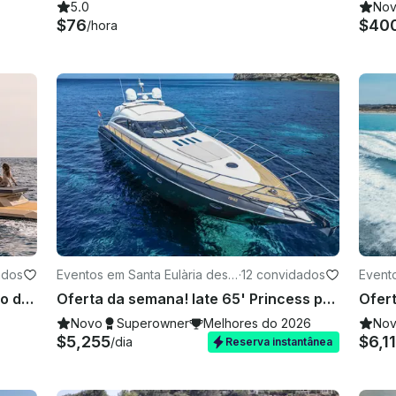
5.0
No
$76
$40
/hora
ados
Eventos em Santa Eulària des
·
12 convidados
Evento
Riu
Riu
Aluguel de iates a motor de carbono de 42 pés em Ibiza, Illes Balears
Oferta da semana! Iate 65' Princess para alugar em Ibiza, Espanha.
Novo
Superowner
Melhores do 2026
No
$5,255
$6,1
/dia
Reserva instantânea