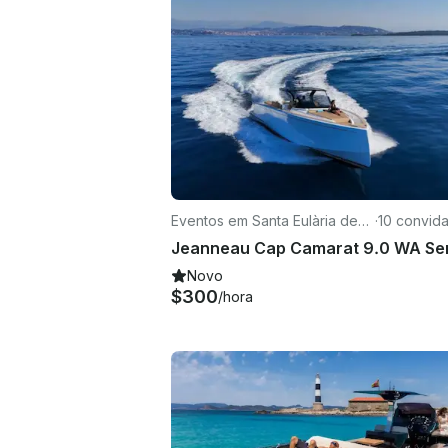
Eventos em Santa Eulària des
·
10 convid
Riu
Novo
$300
/hora