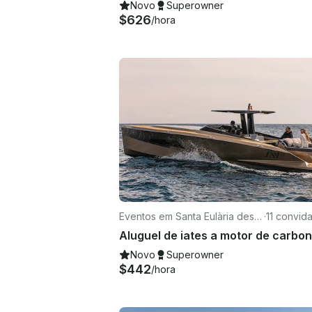
Novo
Superowner
$626
/hora
Eventos em Santa Eulària des R
·
11 convid
iu
Novo
Superowner
$442
/hora