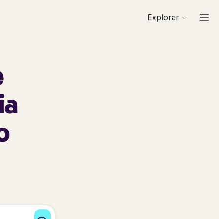
Explorar
e
ia
o