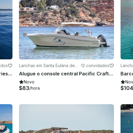
ados
Lanchas em Santa Eulària des
·
12 convidados
Lancha
Riu
iu
Jeanneau Cap Camarat 9.0 WA Series 2 de 31 pés em Ibiza - até 10 convidados
Alugue o console central Pacific Craft Sun Cruiser 750 em Santa Eulària
Novo
No
$83
$10
/hora