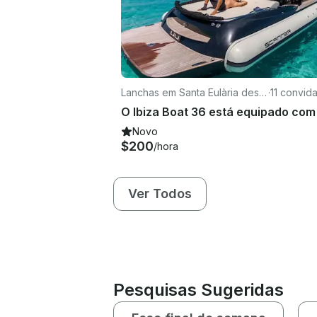
Lanchas em Santa Eulària des R
·
11 convid
iu
Novo
$200
/hora
Ver Todos
Pesquisas Sugeridas