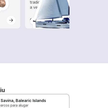
de
tradicionais barcos movidos
ocean
el
a vento
barco
$395
$105
iu
 Savina
, Balearic Islands
barcos para alugar