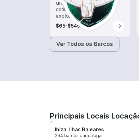
um aluguel de barco
dedicado a passeios e
exploração
$65-$545
Ver Todos os Barcos
Principais Locais Locaçã
Ibiza
, Ilhas Baleares
294 barcos para alugar