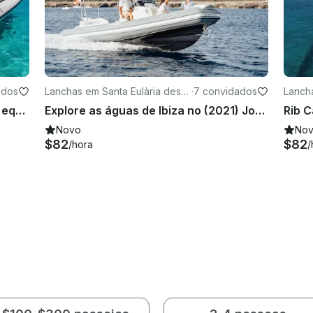
ados
Lanchas em Santa Eulària des R
·
7 convidados
Lancha
iu
iu
O Ibiza Boat 36 está equipado com equipamento de mergulho e prancha de remo!
Explore as águas de Ibiza no (2021) Joker Boat Clubman 24 RIB para 7 convidados
Novo
No
$82
$82
/hora
/