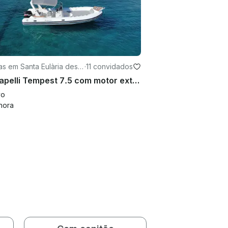
s em Santa Eulària des R
·
11 convidados
Rib Capelli Tempest 7.5 com motor externo de 250 Hp em Santa Eulària des Riu
vo
hora