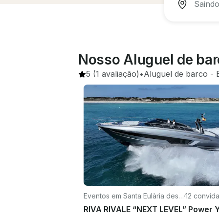
Nosso Aluguel de barc
5
(1 avaliação)
•
Aluguel de barco
 - 
Eventos em Santa Eulària des
·
12 convid
Riu