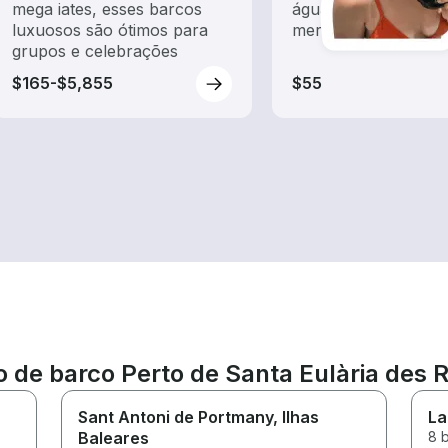
mega iates, esses barcos
água com passeios 
luxuosos são ótimos para
mergulho com snork
grupos e celebrações
$165-$5,855
$55
o de barco Perto de Santa Eulària des R
Sant Antoni de Portmany
, Ilhas
La
Baleares
8 