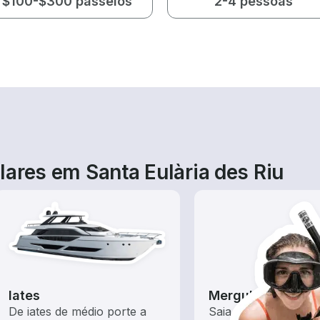
$100-$300 passeios
2-4 pessoas
ares em Santa Eulària des Riu
Iates
Mergulho con Sno
De iates de médio porte a
Saia do barco e ent