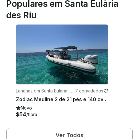
Populares em Santa Eulària
des Riu
Lanchas em Santa Eulària de
·
7 convidados
s Riu
Zodiac Medline 2 de 21 pés e 140 cv RIB — Experiência de fretamento privado em Santa Eulària
Novo
$54
/hora
Ver Todos