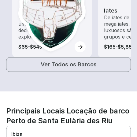
Tours
Iates
Explore as águas locais com
De iates de m
um aluguel de barco
mega iates, e
dedicado a passeios e
luxuosos são 
exploração
grupos e cele
$65-$545
$165-$5,855
Ver Todos os Barcos
Principais Locais Locação de barco
Perto de Santa Eulària des Riu
Ibiza