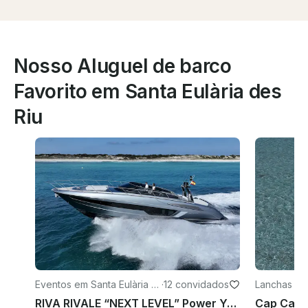
Nosso Aluguel de barco
Favorito em Santa Eulària des
Riu
Eventos em Santa Eulària d
·
12 convidados
Lanchas em 
es Riu
s Riu
RIVA RIVALE “NEXT LEVEL” Power Yacht 💎 de 56 pés Explore Ibiza como nunca antes