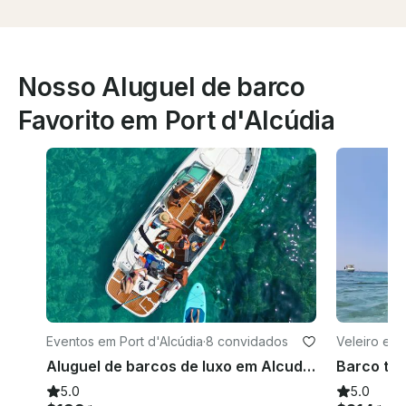
Nosso Aluguel de barco
Favorito em Port d'Alcúdia
Eventos em Port d'Alcúdia
·
8 convidados
Veleiro em 
Aluguel de barcos de luxo em Alcudia - Monterrey 264 FS
5.0
5.0