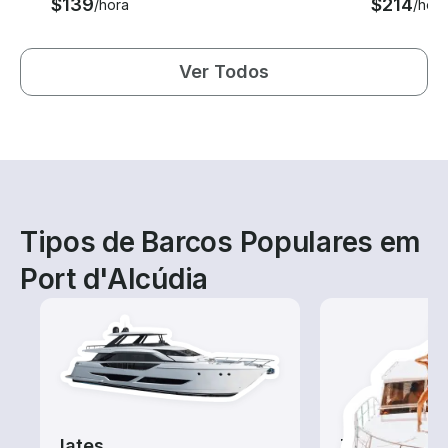
$139
$214
/hora
/hora
Ver Todos
Tipos de Barcos Populares em
Port d'Alcúdia
Iates
Tours