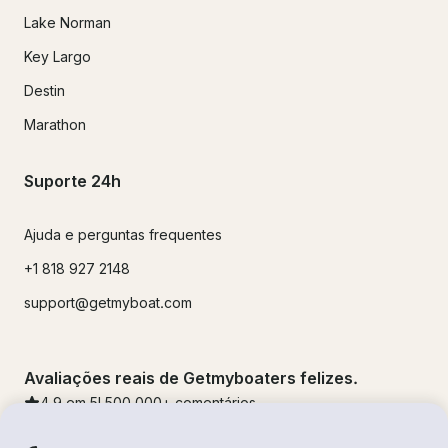
Lake Norman
Key Largo
Destin
Marathon
Suporte 24h
Ajuda e perguntas frequentes
+1 818 927 2148
support@getmyboat.com
Avaliações reais de Getmyboaters felizes.
4.9
em 5!
500,000
+ comentários