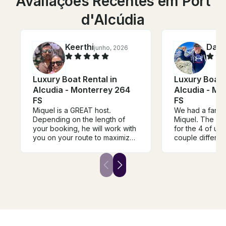
Avaliações Recentes em Port
d'Alcúdia
Keerthi
Davi
junho, 2026
Luxury Boat Rental in
Luxury Boat 
Alcudia - Monterrey 264
Alcudia - Mo
FS
FS
Miquel is a GREAT host.
We had a fantas
Depending on the length of
Miquel. The bo
your booking, he will work with
for the 4 of us 
you on your route to maximize
couple differen
your experience. If weather
Alcudia. Stoppi
looks bad, expect for him to
paddle boardi
reach out to you to discuss
swimming. I highly recommend
options. Overall, great host,
Miquel to anyo
great mariner, great guy. 10/10
out in Alcudia