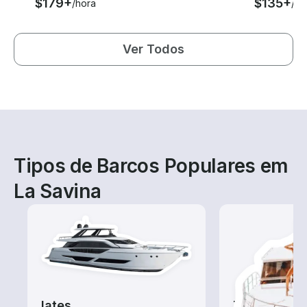
$179+
$135+
/hora
/ho
Ver Todos
Tipos de Barcos Populares em
La Savina
Iates
Tours