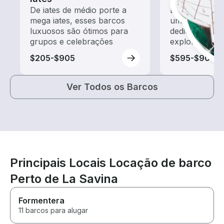
De iates de médio porte a
Explore as ág
mega iates, esses barcos
um aluguel de
luxuosos são ótimos para
dedicado a pa
grupos e celebrações
exploração
$205-$905
$595-$905
Ver Todos os Barcos
Principais Locais Locação de barco
Perto de La Savina
Formentera
11 barcos para alugar