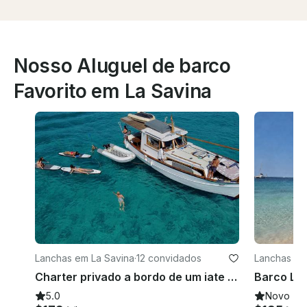
Nosso Aluguel de barco
Favorito em La Savina
Lanchas em La Savina
·
12 convidados
Lanchas em
Charter privado a bordo de um iate de 43 pés para 12 pessoas em Formentera, Espanha
5.0
Novo