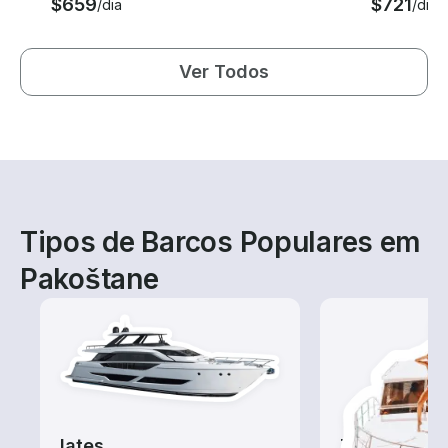
$659
$721
/dia
/dia
Ver Todos
Tipos de Barcos Populares em
Pakoštane
Iates
Tours