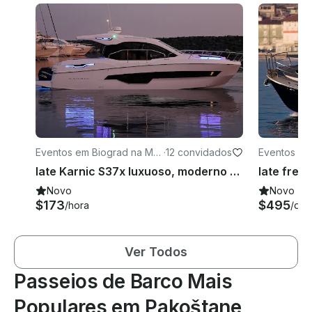
Eventos em Biograd na Mor
·
12 convidados
Eventos em
u
u
Iate Karnic S37x luxuoso, moderno e totalmente equipado
Novo
Novo
$173
$495
/hora
/dia
Ver Todos
Passeios de Barco Mais
Populares em Pakoštane