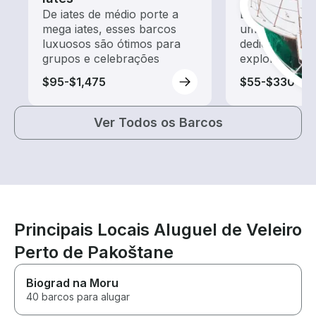
De iates de médio porte a
Explore as ág
mega iates, esses barcos
um aluguel de
luxuosos são ótimos para
dedicado a pa
grupos e celebrações
exploração
$95-$1,475
$55-$330
Ver Todos os Barcos
Principais Locais Aluguel de Veleiro
Perto de Pakoštane
Biograd na Moru
40 barcos para alugar