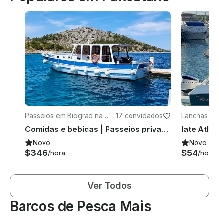
Passeios em Biograd na M
·
17 convidados
Lanchas em
oru
u
Comidas e bebidas | Passeios privados | True Boat Croatia
Iate Atla
Novo
Novo
$346
$54
/hora
/hora
Ver Todos
Barcos de Pesca Mais