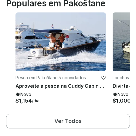
Populares em Pakoštane
Pesca em Pakoštane
·
5 convidados
Lanchas em
Aproveite a pesca na Cuddy Cabin em Zadar, Croácia
Novo
Novo
$1,154
$1,000
/dia
/d
Ver Todos