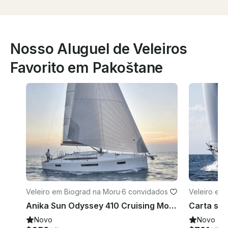
Nosso Aluguel de Veleiros
Favorito em Pakoštane
Veleiro em Biograd na Moru
·
6 convidados
Veleiro em
Anika Sun Odyssey 410 Cruising Monuhull Charter em Biograd na Moru, Croácia
Novo
Novo