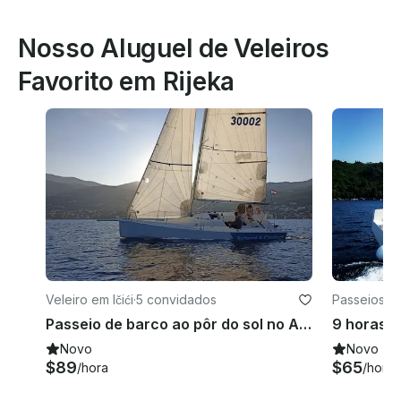
Nosso Aluguel de Veleiros
Favorito em Rijeka
Veleiro em Ičići
·
5 convidados
Passeios em
Passeio de barco ao pôr do sol no Adriático a bordo do veleiro Cossutti Yacht Design de 30 pés
Novo
Novo
$89
$65
/hora
/hora