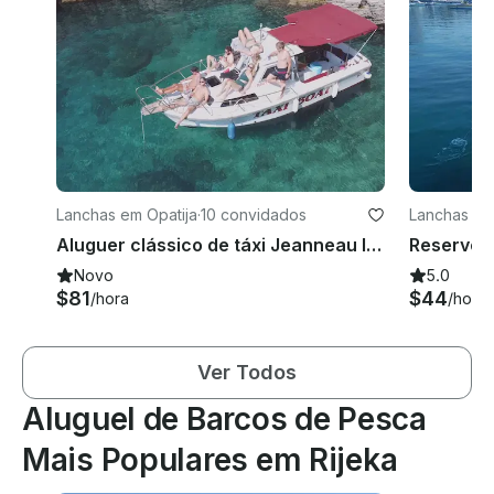
Lanchas em Opatija
·
10 convidados
Lanchas em
Aluguer clássico de táxi Jeanneau Islander 750 de 1978 em Opatija
Novo
5.0
$81
$44
/hora
/hora
Ver Todos
Aluguel de Barcos de Pesca
Mais Populares em Rijeka