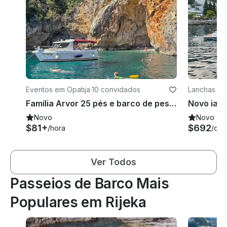
Eventos em Opatija
·
10 convidados
Lanchas em
Família Arvor 25 pés e barco de pesca para viagens ao longo da costa
Novo
Novo
$81+
$692
/hora
/dia
Ver Todos
Passeios de Barco Mais
Populares em Rijeka