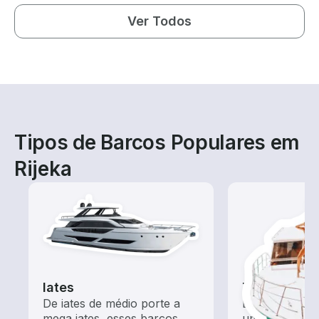
Ver Todos
Tipos de Barcos Populares em
Rijeka
Iates
Tours
De iates de médio porte a
Explore as ág
mega iates, esses barcos
um aluguel de