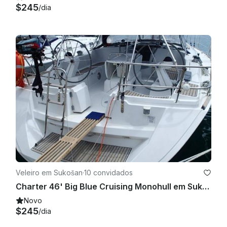
$245
/dia
Veleiro em Sukošan
·
10 convidados
Charter 46' Big Blue Cruising Monohull em Sukošan, Croácia
Novo
$245
/dia