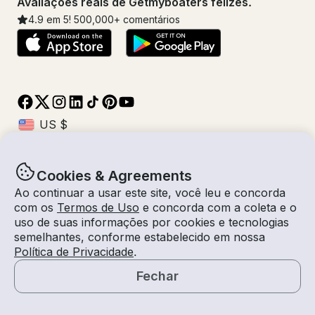
Avaliações reais de Getmyboaters felizes.
4.9
em 5!
500,000
+ comentários
Cookies & Agreements
© Getmyboat 2026
Termos
Privacidade
Ao continuar a usar este site, você leu e concorda
com os
Termos de Uso
e concorda com a coleta e o
uso de suas informações por cookies e tecnologias
semelhantes, conforme estabelecido em nossa
07 - 13 ago 2026
$1,947 /dia
Política de Privacidade
.
7 dias
2
Convidados
Tarifa Estimada
Com Capitão
Fechar
Solicitar um Orçamento