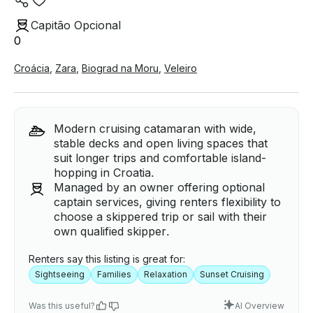
Capitão Opcional
0
Croácia
,
Zara
,
Biograd na Moru
,
Veleiro
Modern cruising catamaran with wide,
stable decks and open living spaces that
suit longer trips and comfortable island-
hopping in Croatia.
Managed by an owner offering optional
captain services, giving renters flexibility to
choose a skippered trip or sail with their
own qualified skipper.
Renters say this listing is great for:
Sightseeing
Families
Relaxation
Sunset Cruising
Was this useful?
AI Overview