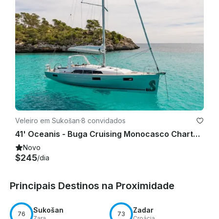
Veleiro em Sukošan
·
8 convidados
41' Oceanis - Buga Cruising Monocasco Charter em Sukošan, Croácia
Novo
$245
/dia
Principais Destinos na Proximidade
Sukošan
Zadar
76
73
Zara
Croácia