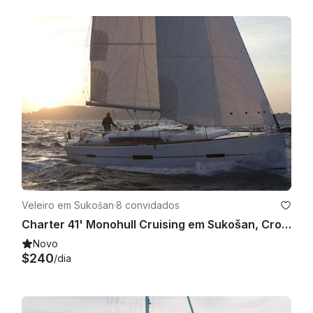
Veleiro em Sukošan
·
8 convidados
Charter 41' Monohull Cruising em Sukošan, Croácia
Novo
$240
/dia