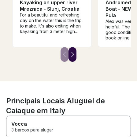
Kayaking on upper river
Andromeda 
Mreznica - Slunj, Croatia
Boat - NEW 1
For a beautiful and refreshing
Pula
day on the water this is the trip
Alex was very 
to make. It's also exiting when
helpful. The boat was in very
kayaking from 3 meter high
good condition. Was easy 
waterfalls. No worries,
book online an
everything is very safe and
quickly with gre
excellent guided. There is time
and a helpful map. Tha
enough for some swims and
so much!
the whole tour is long enough.
We had a great time.
Principais Locais Aluguel de
Caiaque em Italy
Vocca
3 barcos para alugar