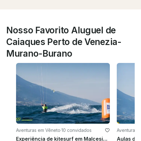
Nosso Favorito Aluguel de
Caiaques Perto de Venezia-
Murano-Burano
Aventuras em Vêneto
·
10 convidados
Aventuras 
Experiência de kitesurf em Malcesine, Veneto
Aulas de 