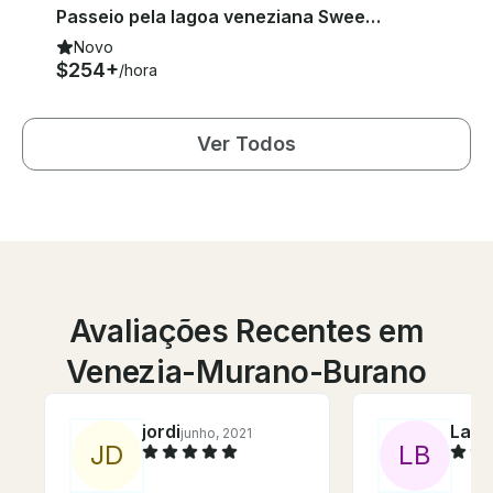
Passeio pela lagoa veneziana Sweet Molly
Novo
$254+
/hora
Ver Todos
Avaliações Recentes em
Venezia-Murano-Burano
jordi
LaD
junho, 2021
J
D
L
B