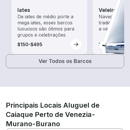
Iates
Veleiros
De iates de médio porte a
Navegue com 
mega iates, esses barcos
tradicionais 
luxuosos são ótimos para
a vento
grupos e celebrações
$150-$495
$95-$165
Ver Todos os Barcos
Principais Locais Aluguel de
Caiaque Perto de Venezia-
Murano-Burano