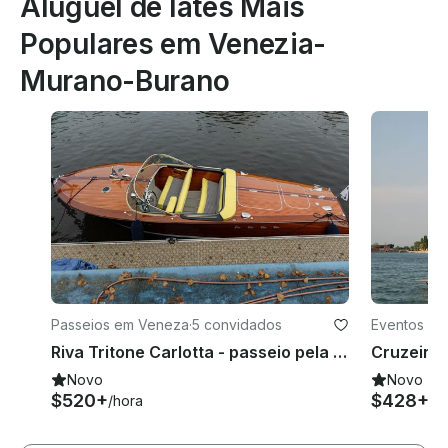
Aluguel de Iates Mais
Populares em Venezia-
Murano-Burano
Passeios em Veneza
·
5 convidados
Eventos e
Riva Tritone Carlotta - passeio pela lagoa veneziana
Novo
Novo
$520+
$428+
/hora
/h