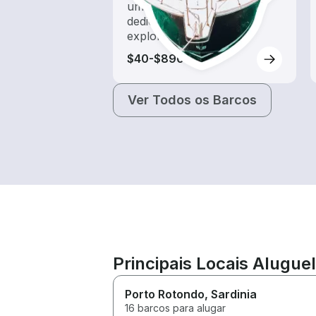
um aluguel de barco
dedicado a passeios e
exploração
$40-$890
Ver Todos os Barcos
Principais Locais Aluguel
Porto Rotondo
, Sardinia
16 barcos para alugar