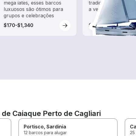
mega iates, esses barcos
tradicionais barcos
luxuosos são ótimos para
a vento
grupos e celebrações
$170-$1,340
$110-$905
 de Caiaque Perto de Cagliari
Portisco
, Sardinia
Ca
12 barcos para alugar
25