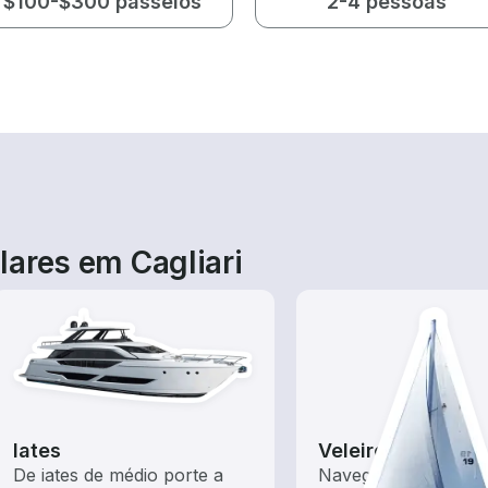
$100-$300 passeios
2-4 pessoas
lares em Cagliari
Iates
Veleiros
De iates de médio porte a
Navegue com estes