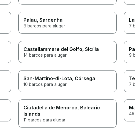
Palau
, Sardenha
La
8 barcos para alugar
7 
Castellammare del Golfo
, Sicília
Pa
14 barcos para alugar
9 
San-Martino-di-Lota
, Córsega
Te
10 barcos para alugar
7 
Ciutadella de Menorca
, Balearic
Ma
Islands
46
11 barcos para alugar