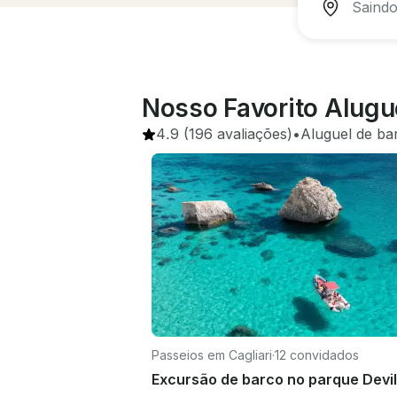
Nosso Favorito Alugue
4.9
(196 avaliações)
•
Aluguel de ba
Passeios em Cagliari
·
12 convidados