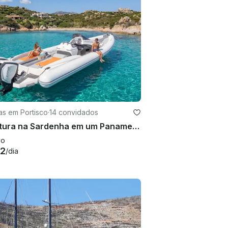
as em Portisco
·
14 convidados
Aventura na Sardenha em um Panamera PY100 RIB de 41 pés
vo
52
/dia