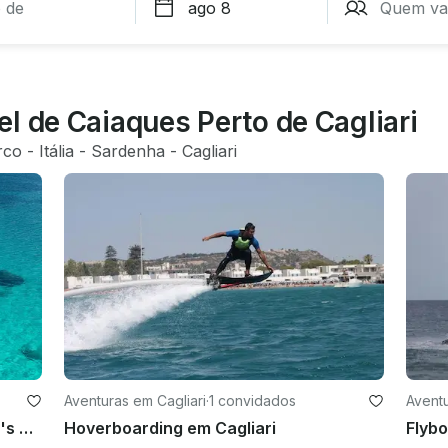
l de Caiaques Perto de Cagliari
rco
 - 
Itália
 - 
Sardenha
 - 
Cagliari
Aventuras em Cagliari
·
1 convidados
Aventu
Excursão de barco no parque Devil's Saddle com spritz e batatas fritas
Hoverboarding em Cagliari
Flybo