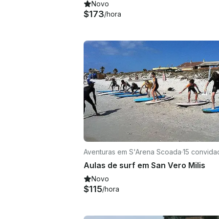
Novo
$173
/hora
Aventuras em S'Arena Scoada
·
15 convida
Aulas de surf em San Vero Milis
Novo
$115
/hora