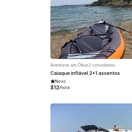
Aventuras em Ólbia
·
2 convidados
Caiaque inflável 2+1 assentos
Novo
$12
/hora