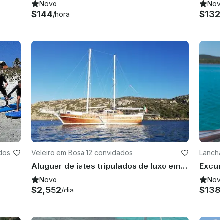
Novo
No
$144
$132
/hora
dos
Veleiro em Bosa
·
12 convidados
Lanch
Aluguer de iates tripulados de luxo em Bosa, Sardenha, Itália
Novo
No
$2,552
$13
/dia