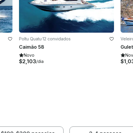
Poltu Quatu
·
12 convidados
Velei
Caimão 58
Novo
No
$2,103
$1,0
/dia