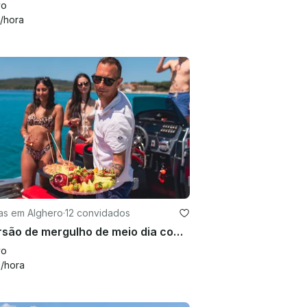
vo
/hora
as em Alghero
·
12 convidados
Excursão de mergulho de meio dia com o Open850 Tiger Marine Boat
vo
8
/hora