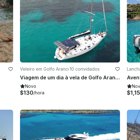
Veleiro em Golfo Aranci
·
10 convidados
Lanch
Viagem de um dia à vela de Golfo Aranci a Tavolara e golfinhos
Novo
No
$130
$1,1
/hora