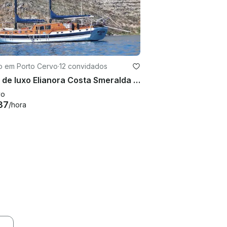
ro em Porto Cervo
·
12 convidados
Gulet de luxo Elianora Costa Smeralda Sardenha, Córsega, Elba e Sicília
vo
37
/hora