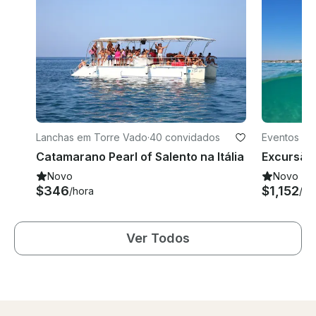
Lanchas em Torre Vado
·
40 convidados
Eventos em
Catamarano Pearl of Salento na Itália
Novo
Novo
$346
$1,152
/hora
/ho
Ver Todos