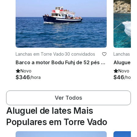
Lanchas em Torre Vado
·
30 convidados
Lanchas em
Barco a motor Bodu Fuhj de 52 pés para alugar na deslumbrante Itália
Novo
Novo
$346
$46
/hora
/hora
Ver Todos
Aluguel de Iates Mais
Populares em Torre Vado