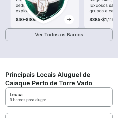
dedicado a passeios e
luxuosos são 
exploração
grupos e cele
$40-$305
$385-$1,115
Ver Todos os Barcos
Principais Locais Aluguel de
Caiaque Perto de Torre Vado
Leuca
9 barcos para alugar