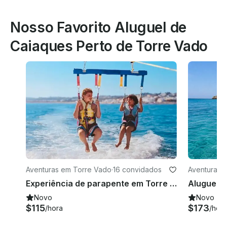
Nosso Favorito Aluguel de
Caiaques Perto de Torre Vado
Aventuras em Torre Vado
·
16 convidados
Aventuras 
Experiência de parapente em Torre Vado — Voe acima das águas cristalinas de Salento
Novo
Novo
$115
$173
/hora
/hora