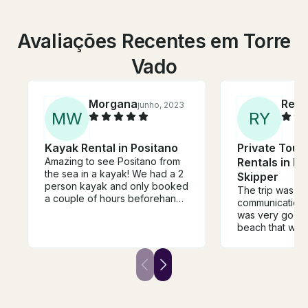
Avaliações Recentes em Torre
Vado
Morgana
Rena
junho, 2023
M
W
R
Y
Kayak Rental in Positano
Private Tour
Amazing to see Positano from
Rentals in Ko
the sea in a kayak! We had a 2
Skipper
person kayak and only booked
The trip was a
a couple of hours beforehand.
communication w
The sea was very choppy
was very good,
which was slightly scary
beach that we 
(something to check before
My children an
you book!) so I'd recommend
loved it!
this for experienced kayakers
and swimmers.