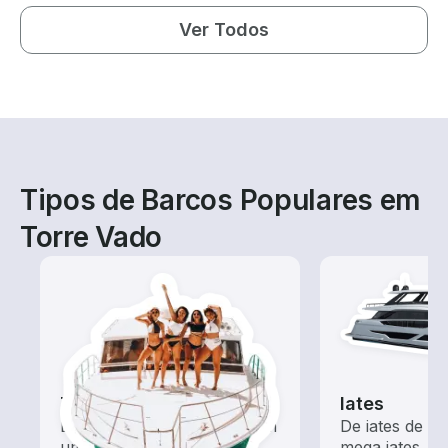
Ver Todos
Tipos de Barcos Populares em
Torre Vado
Tours
Iates
Explore as águas locais com
De iates de m
um aluguel de barco
mega iates, e