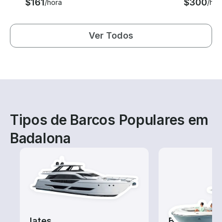
$161
$300
/hora
/hor
Ver Todos
Tipos de Barcos Populares em
Badalona
Iates
Barcos de 