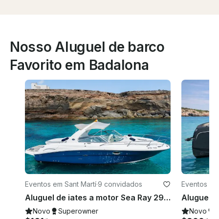
Nosso Aluguel de barco
Favorito em Badalona
Eventos em Sant Martí
·
9 convidados
Eventos em 
Aluguel de iates a motor Sea Ray 295 “Infinity” em Eivissa, Illes Balears
Novo
Superowner
Novo
S