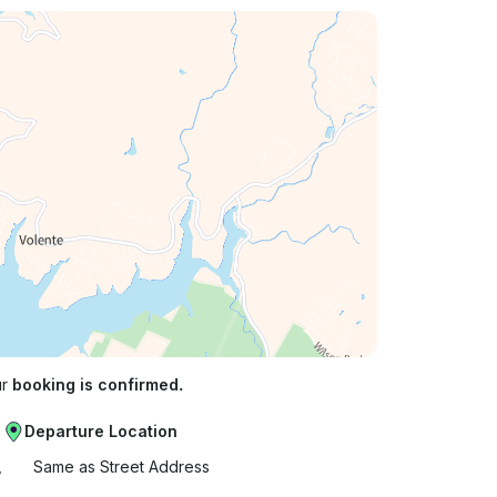
ur
booking is confirmed.
Departure Location
,
Same as Street Address