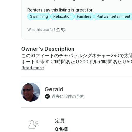
Renters say this listing is great for:
Swimming
Relaxation
Families
Party/Entertainment
Was this useful?
Owner's Description
この31フィートのチャパラルシグネチャー290で太陽
ボートを今すぐ1時間あたり200ドル+1時間あたり
てください。 キャプテンのチップは含まれていません。 清潔で手入れが行き届いており、7人乗り
Read more
のスペースと、水上でリラックスできる大きなリリーパッドが付
この31フィートのヨットは、デビルズ・コーブや湖
やクーラーと一緒に来てくれれば、あとは私がやっ
Gerald
ツアーをお約束します。最低3時間、延長も可能で
過去に13件の予約
ボートは禁煙です。 注：夜遅くまで行いますが、夜間は行いません... 条件：7日前にキャンセルし
た場合は100％返金、5〜6日前にキャンセルした場
定員
8名様