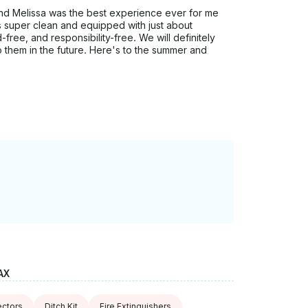
and Melissa was the best experience ever for me
s super clean and equipped with just about
free, and responsibility-free. We will definitely
o them in the future. Here's to the summer and
AX
ctors
Ditch Kit
Fire Extinguishers