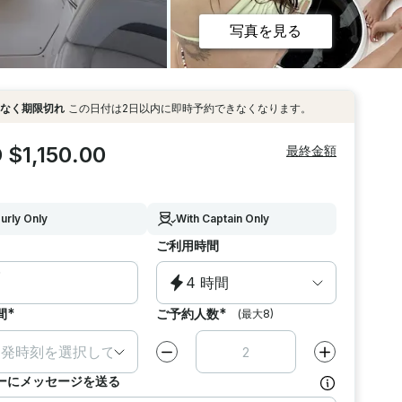
写真を見る
なく期限切れ
この日付は2日以内に即時予約できなくなります。
 $1,150.00
最終金額
urly Only
With Captain Only
ご利用時間
4 時間
*
*
間
ご予約人数
(最大8)
出発時刻を選択して下さい
減らす
1
増やす
1
ーにメッセージを送る