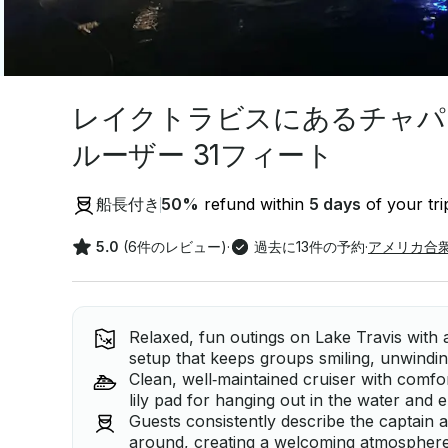
レイクトラビスにあるチャパ
ルーザー 31フィート
船長付き
50
%
refund within
5 days
of your tri
5.0
(6件のレビュー)
·
過去に13件の予約
·
アメリカ合
Relaxed, fun outings on Lake Travis with 
setup that keeps groups smiling, unwindin
Clean, well‑maintained cruiser with comfo
lily pad for hanging out in the water and e
Guests consistently describe the captain a
around, creating a welcoming atmosphere