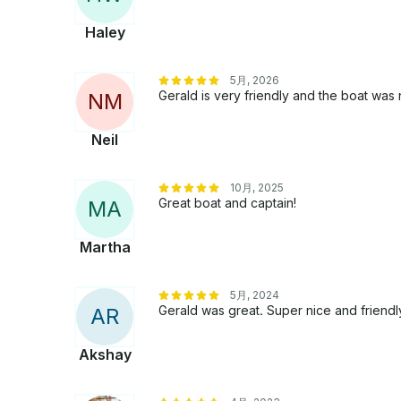
Haley
5月, 2026
Gerald is very friendly and the boat was
N
M
Neil
10月, 2025
Great boat and captain!
M
A
Martha
5月, 2024
Gerald was great. Super nice and friendl
A
R
Akshay