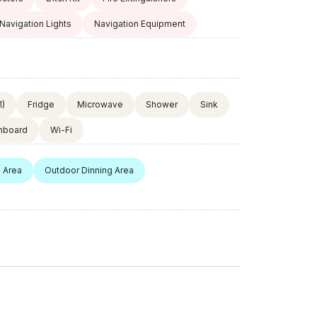
Navigation Lights
Navigation Equipment
1)
Fridge
Microwave
Shower
Sink
nboard
Wi-Fi
 Area
Outdoor Dinning Area