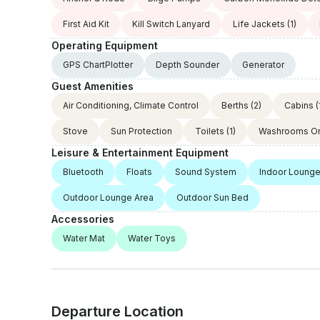
First Aid Kit
Kill Switch Lanyard
Life Jackets
(1)
Operating Equipment
GPS ChartPlotter
Depth Sounder
Generator
Guest Amenities
Air Conditioning, Climate Control
Berths
(2)
Cabins
(
Stove
Sun Protection
Toilets
(1)
Washrooms O
Leisure & Entertainment Equipment
Bluetooth
Floats
Sound System
Indoor Lounge
Outdoor Lounge Area
Outdoor Sun Bed
Accessories
Water Mat
Water Toys
Departure Location