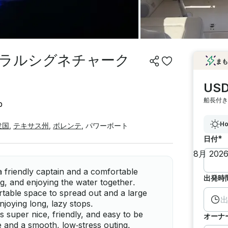
ラルシグネチャーク
まも
USD
船長付き
p
Ho
衆国
,
テキサス州
,
ボレンテ
,
パワーボート
*
日付
a friendly captain and a comfortable
出発時
g, and enjoying the water together.
rtable space to spread out and a large
njoying long, lazy stops.
s super nice, friendly, and easy to be
オーナ
 and a smooth, low‑stress outing.