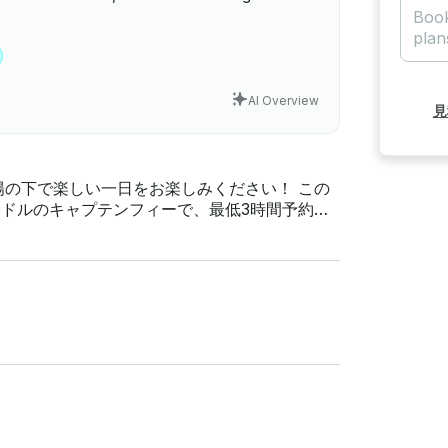
AI Overview
見
の下で楽しい一日をお楽しみください！ この
50ドルのキャプテンフィーで、最低3時間予約し
いています。 トラビス湖に浮かぶ
沿いのレストランのすぐ近くにあります。友達
てくれます。プロのキャプテンが安全で楽しい
す。あなたの旅は私の唯一の優先事項です。この
合は50％払い戻し、4日未満は返金されません。