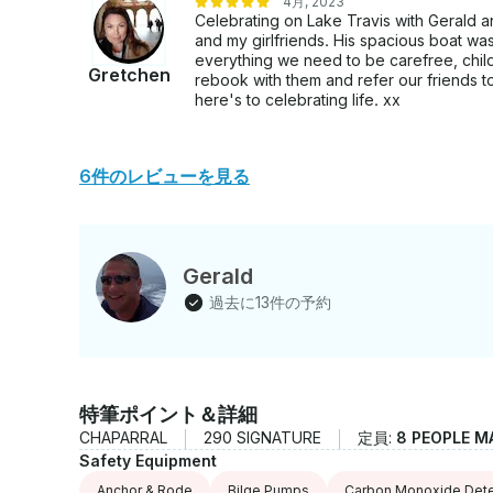
4月, 2023
Celebrating on Lake Travis with Gerald 
and my girlfriends. His spacious boat wa
everything we need to be carefree, child-
Gretchen
rebook with them and refer our friends t
here's to celebrating life. xx
6件のレビューを見る
Gerald
過去に13件の予約
特筆ポイント＆詳細
CHAPARRAL
290 SIGNATURE
定員:
8 PEOPLE M
Safety Equipment
Anchor & Rode
Bilge Pumps
Carbon Monoxide Dete