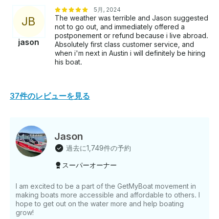
5月, 2024
The weather was terrible and Jason suggested
J
B
not to go out, and immediately offered a
postponement or refund because i live abroad.
jason
Absolutely first class customer service, and
when i'm next in Austin i will definitely be hiring
his boat.
37件のレビューを見る
Jason
過去に1,749件の予約
スーパーオーナー
I am excited to be a part of the GetMyBoat movement in
making boats more accessible and affordable to others. I
hope to get out on the water more and help boating
grow!