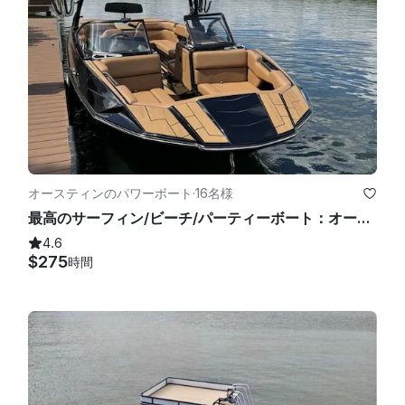
れたり、チップを渡さなかったりした場合に、セキュリティデポ
ジットを請求する権利を留保します。

休日や休日の週末のキャンセルはできません。例外はありませ
ん。それに応じて計画してください。

気象政策：大雨や落雷により中止になる場合がありますが、その
可能性を示す天気予報ではありません。小雨の中でのツーリング
も可能です。小雨による散乱によるキャンセルは考慮されませ
ん。7日間の予報はキャンセルとはみなされません。予報は毎日
オースティンのパワーボート
·
16名様
変わるため、チャーター開始時刻から12時間以内の予報のみをキ
最高のサーフィン/ビーチ/パーティーボート：オースティン湖の26フィートムーンバタイコン
ャンセルの検討対象として受け付けます。キャンセルが決定した
場合は料金は発生しません。

4.6
$275
時間