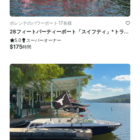
ボレンテのパワーボート
·
17名様
28フィートパーティーボート「スイフティ」*トラビス湖のみ*
5.0
スーパーオーナー
$175
時間