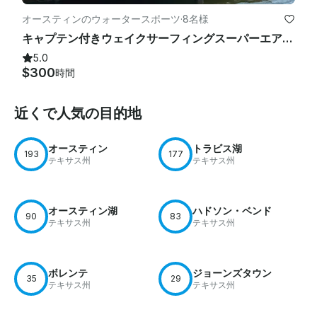
オースティンのウォータースポーツ
·
8名様
キャプテン付きウェイクサーフィングスーパーエアノーティーク
5.0
$300
時間
近くで人気の目的地
オースティン
トラビス湖
193
177
テキサス州
テキサス州
オースティン湖
ハドソン・ベンド
90
83
テキサス州
テキサス州
ボレンテ
ジョーンズタウン
35
29
テキサス州
テキサス州