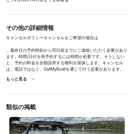
その他の詳細情報
キャンセルポリシーキャンセルをご希望の場合は

、最終日の予約時刻から10日前までにご連絡いただく必要があり
ます。時間/日付を再予約するには時間が必要です。そうしない
と、予約の料金を全額請求する権利を留保します。キャンセル
は、電話ではなく、GetMyBoatを通じて行う必要があります。
休日、祝日、週末のキャンセルはできません。キャプションはあ
もっと見る
りません。慎重に計画してください。

嘔吐物や食べ物がボートにすりつぶされたことによる損傷や極端
な清掃に備えて、予約時に250ドルのセキュリティデポジットが
類似の掲載
承認されますが、破損が発生しない限り、カードへの請求は一切
行われません。

チャーター終了時に、現金または Venmo で船長に 20% のチッ
プが義務付けられています。当社は、お客様が船長にチップを忘