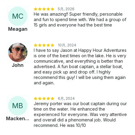
5月, 2026
He was amazing!! Super friendly, personable
M
C
and fun to spend time with. We had a group of
15 girls and everyone had the best time
Meagan
10月, 2024
I have to say Jason at Happy Hour Adventures
is one of the best times on the lake. He is very
communicative, and everything is better than
John
advertised. A fun boat captain, a stellar boat,
and easy pick up and drop off. I highly
recommend this guy! I will be using them again
and again.
6月, 2024
Jeremy porter was our boat captain during our
M
B
time on the water. He enhanced the
experienced for everyone. Was very attentive
Mackenzie
and overall did a phenomenal job. Would
recommend. He was 10/10