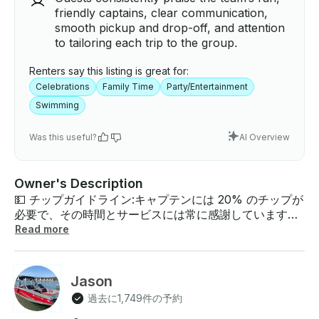
friendly captains, clear communication,
smooth pickup and drop-off, and attention
to tailoring each trip to the group.
Renters say this listing is great for:
Celebrations
Family Time
Party/Entertainment
Swimming
Was this useful?
AI Overview
Owner's Description
💵 チップガイドライン:キャプテンには 20% のチップが
必要で、その時間とサービスには常に感謝しています。
旅行について:トラビス湖でのピンク色のダブルデッキボ
Read more
ートツアーで 、忘れられない水上の一日の準備をしまし
ょう！この船は、リラックスしたり、日光浴をしたり、
あらゆる機会をスタイリッシュに祝ったりしたいグルー
Jason
プに最適です。バチェロレッテパーティー、バースデー
過去に1,749件の予約
パーティー、週末の休暇、カジュアルなたまり場など、