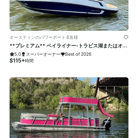
オースティンのパワーボート
·
8名様
**プレミアム** ベイライナー-トラビス湖またはオースティン湖（2/2）
5.0
スーパーオーナー
Best of 2026
$115+
時間