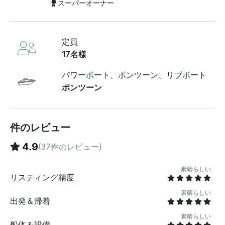
このボートはあなたと乗組員に快適で楽しい環境を提供
スーパーオーナー
します。プロの船長が指揮を執るので、リラックスして
風光明媚な乗り心地を楽しむことができます。さらに、
ユリパッドの浮き輪を使えるので、停泊中もさらに楽し
定員
くなります 。料金: - - - 月曜日から金曜日:1時間200ド
ル (最低3時間) | 土曜日の午前9時から午後8時まで利用
17名様
可能:1時間300ドル (最低4時間) | 日曜日の午前9時～午
後3時または午後3時から午後7時までお選びください :$
パワーボート、ポンツーン、リブボート
1 時間あたり 200 円 (最低 4 時間) | 午前 9 時 ～ 午後 3
ポンツーン
時、午後 3 時 ～ 午後 7 時からお選びください 。注:祝
日および祝日の週末は土曜日の料金を反映し 、100 ドル
の追加料金がかかります。 含まれるもの: - ボートを操
縦するライセンスを受けた船長には含まれていないもの
件のレビュー
:チャーターの終了時に 20% のチップを船長に直接支払
4.9
(37件のレビュー)
う必要があります - 。弊社は 8.25% の売上税を支払い
ます 。- ホリデーウィークエンドサーチャージ（該当す
る場合） 出発地: このチャーターはトラビス湖でのみ運
素晴らしい
リスティング精度
行しています。予約が確認され次第、正確なピックアッ
プ場所をお知らせします。 その他の注意事項： -
素晴らしい
Getmyboatから直接メッセージを送って、個別のオファ
出発＆帰着
ーをリクエストしたり、予約前に質問したりできます 。
素晴らしい
- 予約を確定する前に、すべての利用規約を注意深く確
船体＆設備