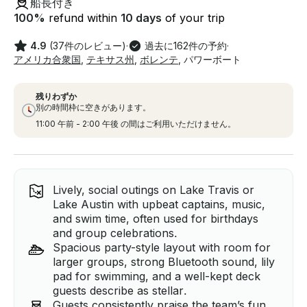
船長付き
100
%
refund within
10 days
of your trip
4.9
(37件のレビュー)
·
過去に162件の予約
·
アメリカ合衆国
,
テキサス州
,
ボレンテ
,
パワーボート
残りわずか
別の時間枠に空きがあります。
11:00 午前 - 2:00 午後 の間はご利用いただけません。
Lively, social outings on Lake Travis or
Lake Austin with upbeat captains, music,
and swim time, often used for birthdays
and group celebrations.
Spacious party-style layout with room for
larger groups, strong Bluetooth sound, lily
pad for swimming, and a well-kept deck
guests describe as stellar.
Guests consistently praise the team’s fun,