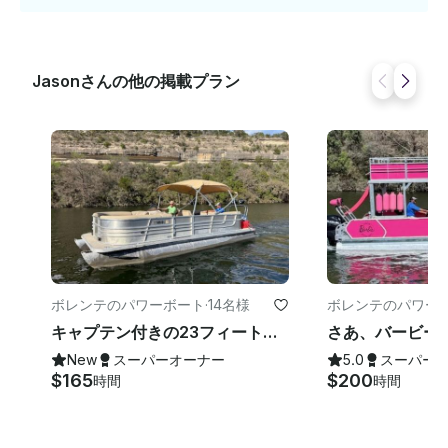
Jasonさんの他の掲載プラン
ボレンテのパワーボート
·
14名様
ボレンテのパワー
キャプテン付きの23フィートのスタークラフトポンツーンは、デビルズコーブでの14人のグループの準備が整いました
New
スーパーオーナー
5.0
スーパー
$165
$200
時間
時間