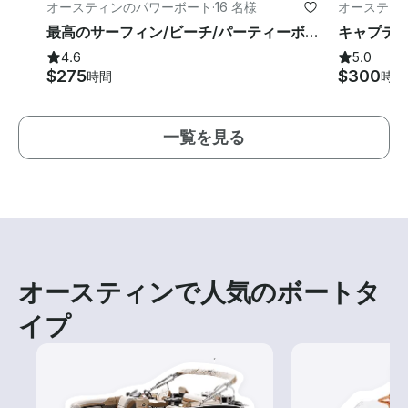
オースティンのパワーボート
·
16 名様
オースティ
最高のサーフィン/ビーチ/パーティーボート：オースティン湖の26フィートムーンバタイコン
4.6
5.0
$275
$300
時間
時間
一覧を見る
オースティンで人気のボートタ
イプ