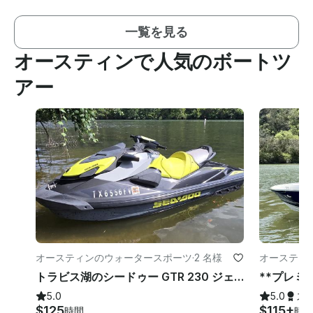
一覧を見る
オースティンで人気のボートツ
アー
オースティンのウォータースポーツ
·
2 名様
オースティ
トラビス湖のシードゥー GTR 230 ジェットスキーレンタル
5.0
5.0
ス
$125
$115+
時間
時