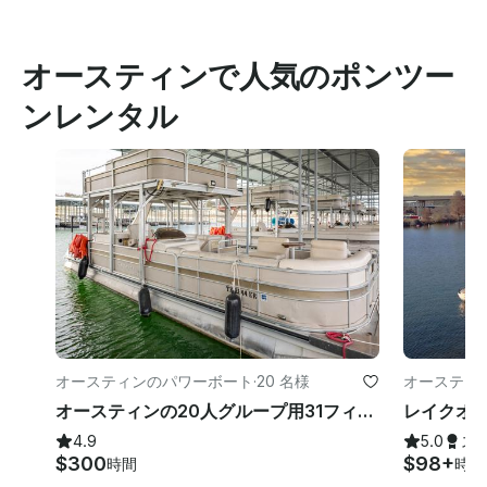
オースティンで人気のポンツー
ンレンタル
オースティンのパワーボート
·
20 名様
オースティ
オースティンの20人グループ用31フィートトリトゥーンパーティーボート
4.9
5.0
ス
$300
$98+
時間
時間