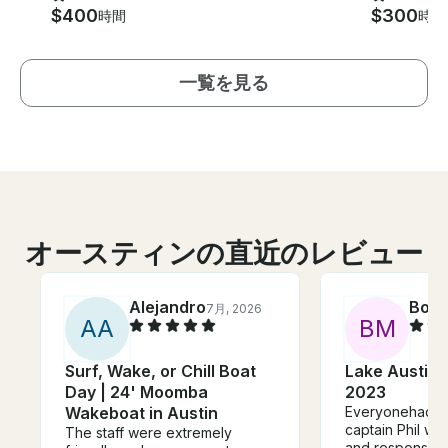
$400
$300
時間
時間
一覧を見る
オースティンの直近のレビュー
Alejandro
Bob
7月, 2026
A
A
B
M
Surf, Wake, or Chill Boat
Lake Austin 
Day | 24' Moomba
2023
Wakeboat in Austin
Everyonehad a 
captain Phil wa
The staff were extremely
and responsive