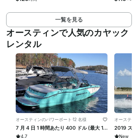
一覧を見る
オースティンで人気のカヤック
レンタル
オースティンのパワーボート
·
12 名様
オースティ
7 月 4 日 1 時間あたり 400 ドル (最大 12 名様まで)
4.7
New