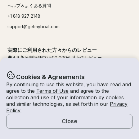
ヘルプ＆よくある質問
+1 818 927 2148
support@getmyboat.com
実際にご利用された方々からのレビュー
4.9
(5段階評価中)
500,000
件以上のレビュー
Cookies & Agreements
By continuing to use this website, you have read and
agree to the
Terms of Use
and agree to the
collection and use of your information by cookies
and similar technologies, as set forth in our
Privacy
Policy
.
Close
© Getmyboat 2026
利用規約
プライバシー規約