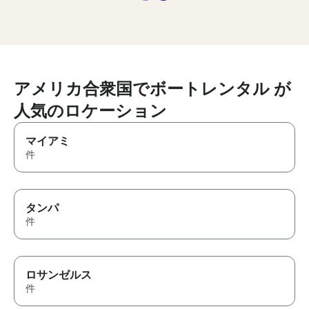
My only suggestion would be
yacht was clean
to clarify the pickup location
maintained, an
before the trip, as the system-
organized perfectl
generated address was
went above an
different from the actual
make our expe
departure address. Other than
memorable, and 
that, it was a fantastic
and attention t
アメリカ合衆国でボートレンタル が
experience.
exceptional. If
人気のロケーション
for an unforget
water, I highl
Captain M and 
マイアミ
can't wait to bo
件
with them!
タンパ
件
ロサンゼルス
件