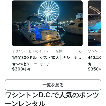
オクソン・ヒルのイベント
·
8 名様
ワシントンD
1時間300ドル | ゲスト10人 | ナショナルハーバー + 30分無料
New
スーパーオーナー
5.0
$300
$350
時間
時間
一覧を見る
ワシントンD.C.で人気のポンツ
ーンレンタル