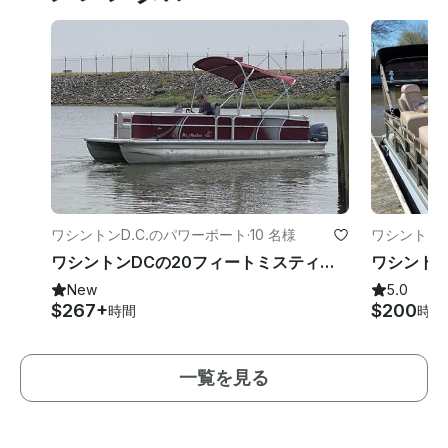
ワシントンD.C.のパワーボート
·
10 名様
ワシントンD
ワシントンDCの20フィートミスティハーバーポンツーンボートレンタル（最大10名様）
New
5.0
$267+
$200
時間
時間
一覧を見る