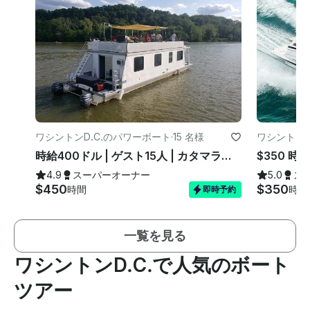
ワシントンD.C.のパワーボート
·
15 名様
ワシントンD
時給400ドル | ゲスト15人 | カタマラン | 2 フロア+グリル
4.9
スーパーオーナー
5.0
ス
$450
$350
時間
時間
即時予約
一覧を見る
ワシントンD.C.で人気のボート
ツアー