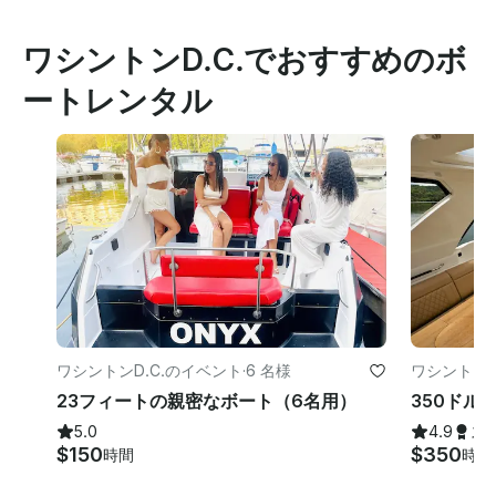
ワシントンD.C.でおすすめのボ
ートレンタル
ワシントンD.C.のイベント
·
6 名様
ワシントンD
23フィートの親密なボート（6名用）
350ドル/時
5.0
4.9
ス
$150
$350
時間
時間