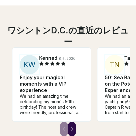
ワシントンD.C.の直近のレビュ
ー
Kennedi
Tab
8月, 2026
K
W
T
N
Enjoy your magical
50’ Sea Ray 
moments with a VIP
on the Poto
experience
Experience l
We had an amazing time
We had an amaz
celebrating my mom's 50th
yacht party! Ca
birthday! The host and crew
Captain R were
were friendly, professional, and
from start to fi
made the entire experience so
professional, fr
much fun. The yacht was
made sure ever
beautiful, and everything, for
while still crea
the most part, went smoothly.
relaxing atmos