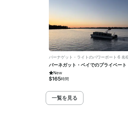
バーナゲット・ライトのパワーボート
·
6 名
New
$165
時間
一覧を見る