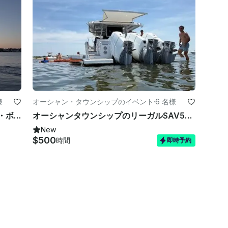
様
オーシャン・タウンシップのイベント
·
6 名様
バーネガット・ベイでのプライベート・ボート・ライド
オーシャンタウンシップのリーガルSAV50で一緒に思い出を作りましょう
New
$500
時間
即時予約