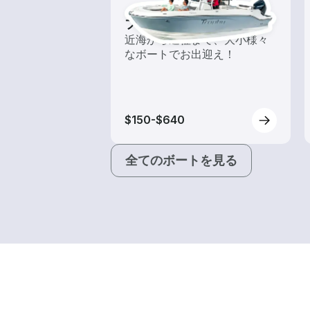
フィッシングボート
近海から遠征まで、大小様々
なボートでお出迎え！
$150-$640
全てのボートを見る