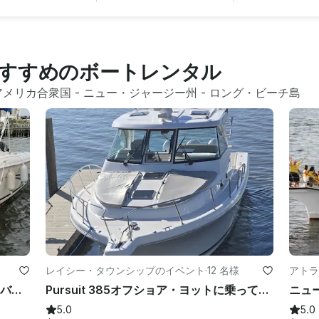
すすめのボートレンタル
アメリカ合衆国
 - 
ニュー・ジャージー州
 - 
ロング・ビーチ島
レイシー・タウンシップのイベント
·
12 名様
アトラ
シーレイデュアルコンソール 21インチバウライダー、船底に新品200馬力のアウトボード搭載
Pursuit 385オフショア・ヨットに乗ってチャーター船をキャッチまたはクルーズ
5.0
5.0