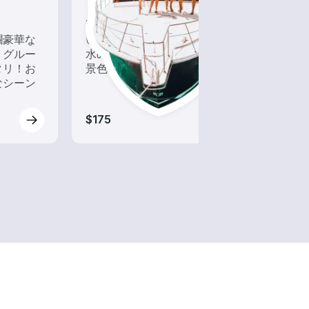
ツアー
ポン
爛豪華な
いろんな再発見があるかも!?
パー
、グルー
水の上から眺める一味違った
水に
タリ！お
景色を楽しもう！
ジュ
なシーン
ート
$175
$165