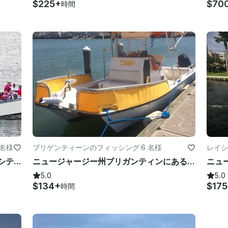
$225+
$70
時間
 名様
ブリゲンティーンのフィッシング
·
6 名様
レイシ
ニュージャージー州アトランティックシティの特注スポーツヨットで釣りをお楽しみください
ニュージャージー州ブリガンティンにある26フィートのセンターコンソールカタマラン漁船をチャーターしよう
5.0
5.0
$134+
$175
時間