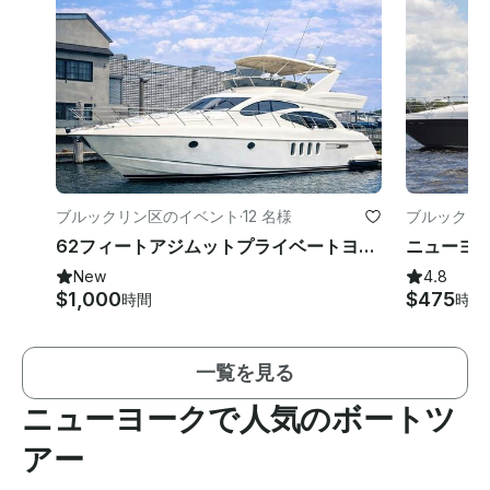
ブルックリン区のイベント
·
12 名様
ブルックリ
62フィートアジムットプライベートヨットエクスペリエンスブルックリンジャマイカベイ
New
4.8
$1,000
$475
時間
時間
一覧を見る
ニューヨークで人気のボートツ
アー