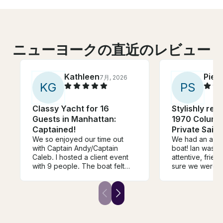
ニューヨークの直近のレビュー
Kathleen
Pier
7月, 2026
K
G
P
S
Classy Yacht for 16
Stylishly res
Guests in Manhattan:
1970 Columb
Captained!
Private Saili
We so enjoyed our time out
We had an amaz
with Captain Andy/Captain
boat! Ian was i
Caleb. I hosted a client event
attentive, frie
with 9 people. The boat felt
sure we were c
spacious and clean. The
throughout the e
directions were perfect to get
boat was beauti
to the boat. The captain was so
and well mainta
nice and made us feal
itself was absol
comfortable and safe. Would
relaxing, sceni
definitely do again.
experience from 