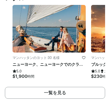
マンハッタンのヨット
·
30 名様
マンハッタ
ニューヨーク、ニューヨークでのクラシックヨットチャーター
5.0
5.0
ス
$1,900
$230
時間
時間
一覧を見る