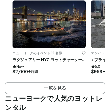
ニューヨークのイベント
·
12 名様
マンハッタ
ラグジュアリー NYC ヨットチャーター-90' パーシング「リーガル」
New
5.0
$2,000+
$959+
時間
時
一覧を見る
ニューヨークで人気のヨットレ
ンタル