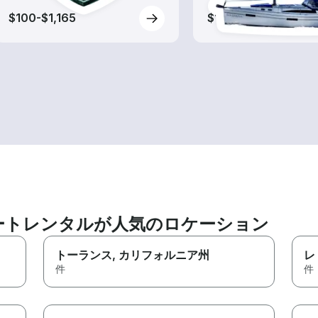
$100-$1,165
$135-$270
ートレンタルが人気のロケーション
トーランス
, カリフォルニア州
レ
件
件