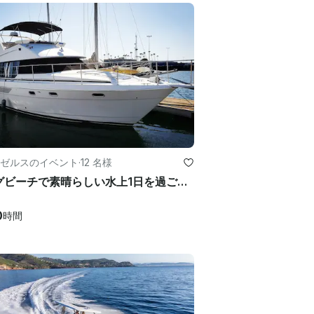
ゼルスのイベント
·
12 名様
ロングビーチで素晴らしい水上1日を過ごせる44フィートのベイライナー・モーターヨット
0
時間