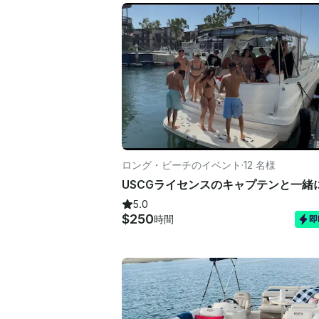
ロング・ビーチのイベント
·
12 名様
5.0
$250
時間
即