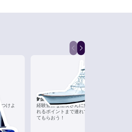
釣船チャーター
フィ
につけよ
経験豊富な船長さんに魚が釣
近海
れるポイントまで連れて行っ
なボ
てもらおう！