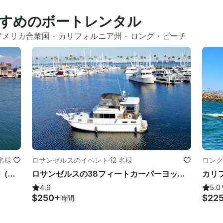
すめのボートレンタル
アメリカ合衆国
 - 
カリフォルニア州
 - 
ロング・ビーチ
 名様
ロサンゼルスのイベント
·
12 名様
ロング
15人乗り X ラージダッフィースタイル（キャプテン付き、カリフォルニア州ハンティントンビーチ）
ロサンゼルスの38フィートカーバーヨット！
4.9
5.0
$250+
$22
時間