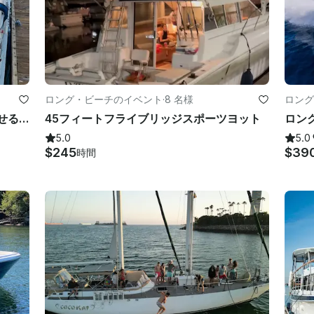
ロング・ビーチのイベント
·
8 名様
ロング
アラミトス湾で素晴らしい時間を過ごせる美しいボート | ハリスサンライナー 220 ポンツーン
45フィートフライブリッジスポーツヨット
5.0
5.0
$245
$39
時間