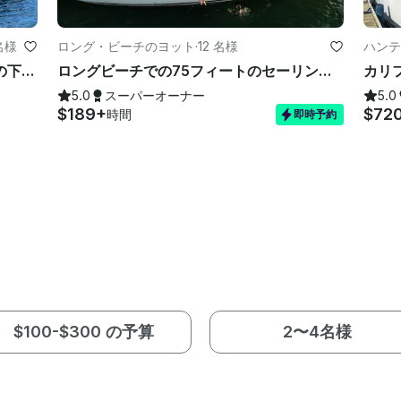
名様
ロング・ビーチのヨット
·
12 名様
ハンテ
ベイライナー190デッキボートで太陽の下で楽しんでください！
ロングビーチでの75フィートのセーリングスクーナーチャーターに乗って忘れられない冒険
5.0
スーパーオーナー
5.0
$189+
$72
時間
即時予約
$100-$300 の予算
2〜4名様