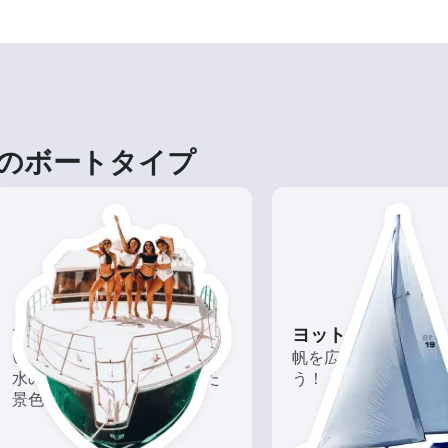
のボートタイプ
ツアー
ヨット
いろんな再発見があるかも!?
帆を広げて風を味方
水の上から眺める一味違った
う！
景色を楽しもう！