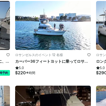
ロサンゼルスのイベント
·
12 名様
ロサン
USCGライセンスのキャプテンと一緒に、42インチのシー・レイ・サンダンサー・ウィークエンドにぜひご参加ください！
カーバー36フィートヨットに乗ってロサンゼルスで楽しい時間を過ごしましょう！
5.0
5.0
$220+
$29
時間
時予約