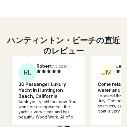
ハンティントン・ビーチの直近
のレビュー
Robert
Jess
7月, 2026
R
L
J
M
30 Passenger Luxury
Come relax w
Yacht in Huntington
water and ha
Beach, California
I booked this bo
July. The book
Book your yacht tour now. You
seamless, as wa
won’t be disappointed.. the
boat is very we
yacht is very clean and has
clean. Our goal
beautiful Wood Work. All of our
fireworks from 
guests were impressed and the
that’s what we 