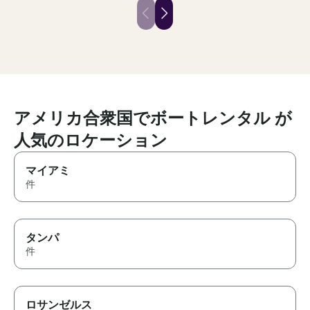
staff was very nice and
was great and s
accommodating. The
first priority. I 
bathrooms were clean and
book this boat 
spacious, and the tour route
was very pleasant. We had a
great time and our birthday boy
was very happy and
impressed.
アメリカ合衆国でボートレンタル が
人気のロケーション
マイアミ
件
タンパ
件
ロサンゼルス