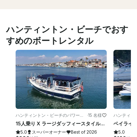
ハンティントン・ビーチでおす
すめのボートレンタル
ハンティントン・ビーチのパワーボ
·
15 名様
ハンティン
ート
ト
15人乗り X ラージダッフィースタイル（キャプテン付き、カリフォルニア州ハンティントンビーチ）
5.0
スーパーオーナー
Best of 2026
5.0