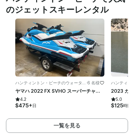
のジェットスキーレンタル
ハンティントン・ビーチのウォーター
·
6 名様
ハンティン
スポーツ
スポーツ
ヤマハ 2022 FX SVHO スーパーチャージャー付きジェットスキー (オーディオ付き) (ジェットスキー2台、トレーラー付き)
4.2
5.0
$475+
$125
日
時間
一覧を見る