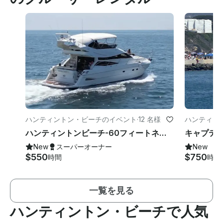
ハンティントン・ビーチのイベント
·
12 名様
ハンティン
ハンティントンビーチ-60フィートネプチューンズラグジュアリーパワーメガヨット
New
スーパーオーナー
New
$550
$750
時間
時間
一覧を見る
ハンティントン・ビーチで人気