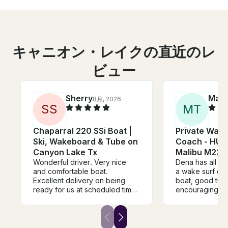
キャニオン・レイクの直近のレ
ビュー
Sherry
Mat
8月, 2026
S
S
M
T
Chaparral 220 SSi Boat |
Private Wake
Ski, Wakeboard & Tube on
Coach - HUG
Canyon Lake Tx
Malibu M235
Wonderful driver. Very nice
Dena has all the
and comfortable boat.
a wake surf c
Excellent delivery on being
boat, good tun
ready for us at scheduled time.
encouraging att
Super easy rental process.
the right coach
Excellent communication in
my beginner fam
advance of our outing so we
kids got to surf
could be properly prepared
first time thanks