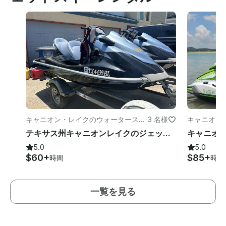
キャニオン・レイクのウォータースポ
·
3 名様
キャニオン
ーツ
ーツ
テキサス州キャニオンレイクのジェットスキー
5.0
5.0
$60+
$85+
時間
時間
一覧を見る