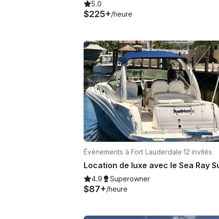
5.0
$225+
/heure
Événements à Fort Lauderdale
·
12 invités
4.9
Superowner
$87+
/heure