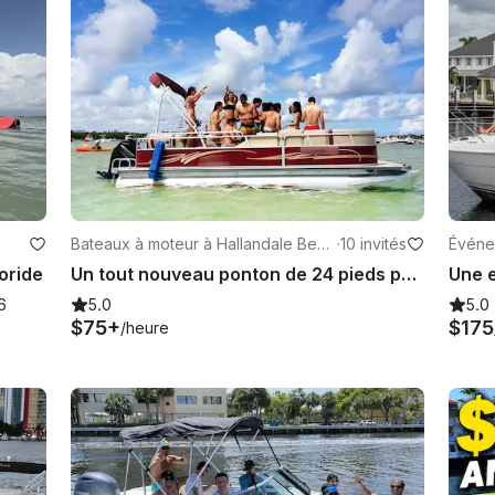
Bateaux à moteur à Hallandale Beac
·
10 invités
Événe
h
oride
Un tout nouveau ponton de 24 pieds pour des aventures pittoresques à Aventura
6
5.0
5.0
$75+
$175
/heure