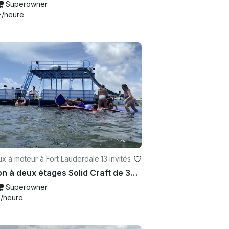
Superowner
+
/heure
x à moteur à Fort Lauderdale
·
13 invités
Ponton à deux étages Solid Craft de 32 pieds avec système audio
Superowner
0
/heure