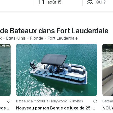
 de Bateaux dans Fort Lauderdale
x
 - 
États-Unis
 - 
Floride
 - 
Fort Lauderdale
Bateaux à moteur à Hollywood
·
12 invités
Bateau
Yacht Sea Ray Sundancer de 52 pieds pouvant accueillir 13 personnes
Nouveau ponton Bentle de luxe de 25 pieds - 10 personnes