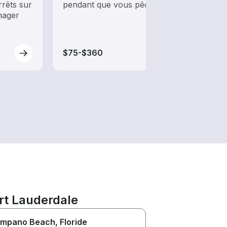
rrêts sur
pendant que vous pêchez.
batea
nager
tradit
$75-$360
$80-
rt Lauderdale
mpano Beach
, Floride