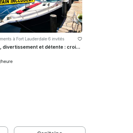
ments à Fort Lauderdale
·
6 invités
Soleil, divertissement et détente : croisière intercôtière Sea Ray de 33 minutes
/heure