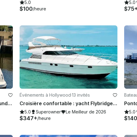
5.0
5.0
$100
$75
/heure
Événements à Hollywood
·
13 invités
Bateau
Location de luxe avec le Sea Ray Sundancer de 38 pieds | Fort Lauderdale avec capitaine
Croisière confortable : yacht Flybridge de 65 pieds à louer à Fort Lauderdale
5.0
Superowner
Le Meilleur de 2026
5.0
$347+
$14
/heure