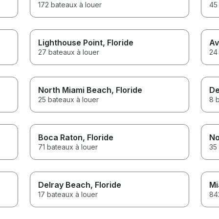
172 bateaux à louer
45
Lighthouse Point
, Floride
Av
27 bateaux à louer
24
North Miami Beach
, Floride
De
25 bateaux à louer
8 
Boca Raton
, Floride
No
71 bateaux à louer
35
Delray Beach
, Floride
Mi
17 bateaux à louer
84