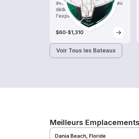
avec une location de bateau
dédiée au tourisme et à
l'exploration
$60-$1,310
Voir Tous les Bateaux
Meilleurs Emplacements 
Dania Beach
, Floride