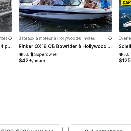
vités
Bateaux à moteur à Hollywood
·
8 invités
Événe
Louez ce tout nouveau ponton de 24 pieds pour passer une belle journée à Miami !
Rinker QX18 OB Bowrider à Hollywood Beach, en Floride
5.0
Superowner
5.0
$42+
$125
/heure