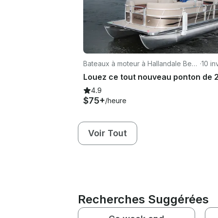
Bateaux à moteur à Hallandale Beac
·
10 in
h
4.9
$75+
/heure
Voir Tout
Recherches Suggérées