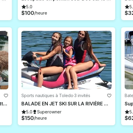
5.0
5
$100
$3
/heure
Sports nautiques à Toledo
·
3 invités
Bat
Tiki Boat, votre paradis tropical flottant vous attend pour faire la fête et faire une croisière
BALADE EN JET SKI SUR LA RIVIÈRE MAUMEE
5.0
Superowner
5
$150
$6
/heure