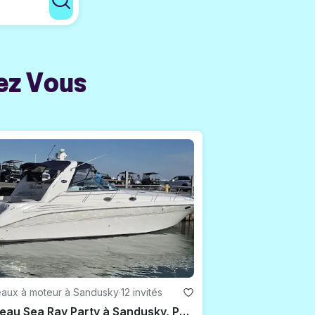
ez Vous
eaux à moteur à Sandusky
·
12 invités
Bateau Sea Ray Party à Sandusky, Put-in-Bay, Kelly's Island, Sandbar