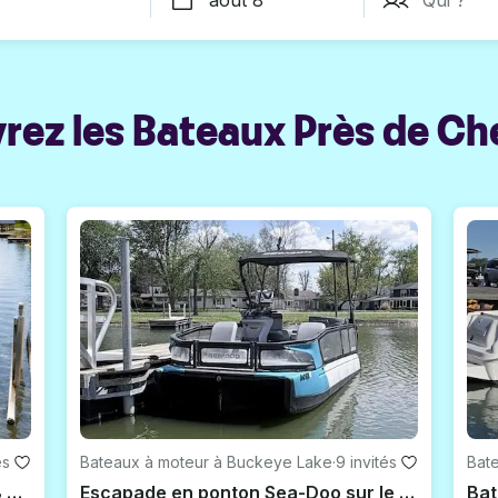
rez les Bateaux Près de Ch
és
Bateaux à moteur à Buckeye Lake
·
9 invités
Bat
Ponton Sea-Doo de 18 pieds pour 8 personnes | Buckeye Lake, Ohio
Escapade en ponton Sea-Doo sur le lac Buckeye | Capacité de 9 personnes