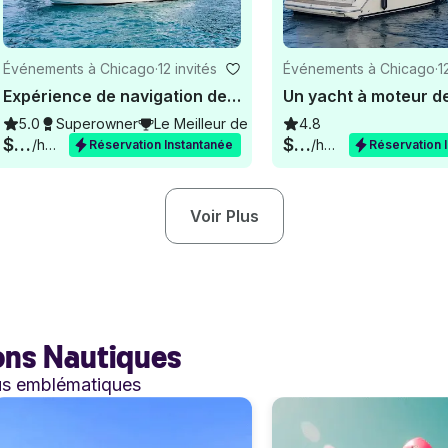
Événements à Chicago
·
12 invités
Événements à Chicago
·
1
Expérience de navigation de luxe à Chicago à bord du yacht Sea Ray 550 Sedan Bridge
de 2026
5.0
Superowner
Le Meilleur de 2026
4.8
$450
$275
/heure
/heure
Réservation Instantanée
Réservation 
Voir Plus
ions Nautiques
us emblématiques