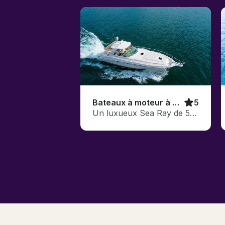
Bateaux à moteur à Austin
5
Un luxueux Sea Ray de 52 pieds sur le lac Travis !