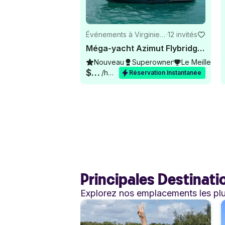
Événements à Virginie-
·
12 invités
Occidentale
Méga-yacht Azimut Flybridge de 84 pieds - Location privée à Miami
Nouveau
Superowner
Le Meilleur 
$1,176
/heure
Réservation Instantanée
Principales Destinat
Explorez nos emplacements les pl