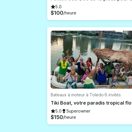
5.0
$100
/heure
Bateaux à moteur à Toledo
·
6 invités
5.0
Superowner
$150
/heure