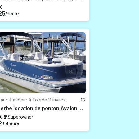
.0
25
/heure
eaux à moteur à Toledo
·
11 invités
Superbe location de ponton Avalon dans le centre-ville dynamique de Tolède !
.0
Superowner
2+
/heure