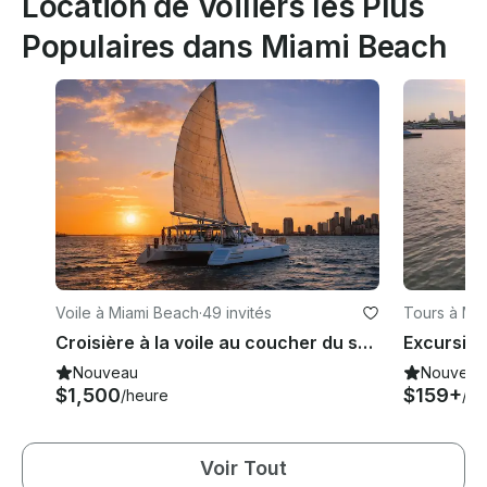
Location de Voiliers les Plus
Populaires dans Miami Beach
Voile à Miami Beach
·
49 invités
Tours à Mi
Croisière à la voile au coucher du soleil à Miami avec bar ouvert, apéritifs et DJ sur un catamaran de 60 pieds
Nouveau
Nouveau
$1,500
$159+
/heure
/he
Voir Tout