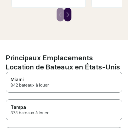
whole experien
while having champagne. It’s a
great experience, if your
doubting to book it, this is your
sign to not doubt and make
amazing memories
Principaux Emplacements
Location de Bateaux en États-Unis
Miami
842 bateaux à louer
Tampa
373 bateaux à louer