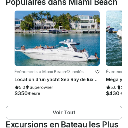
Populaires dans Miami Beach
Événements à Miami Beach
·
13 invités
Événements
Location d'un yacht Sea Ray de luxe de 50 pieds à South Beach Miami - Forfaits tout compris
5.0
Superowner
5.0
Su
$350
$430+
/heure
/h
Voir Tout
Excursions en Bateau les Plus