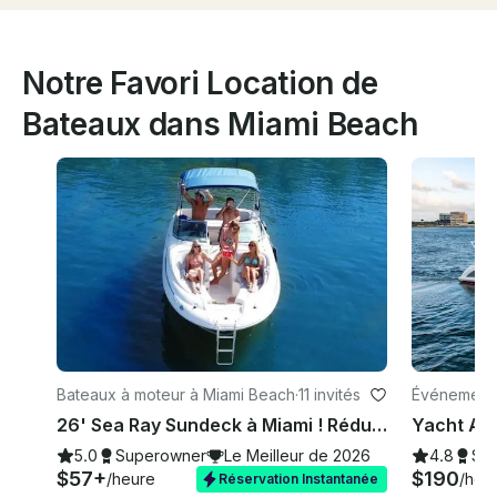
Notre Favori Location de
Bateaux dans Miami Beach
Bateaux à moteur à Miami Beach
·
11 invités
Événements
26' Sea Ray Sundeck à Miami ! Réductions énormes en semaine
5.0
Superowner
Le Meilleur de 2026
4.8
Su
$57+
$190
/heure
/heu
Réservation Instantanée