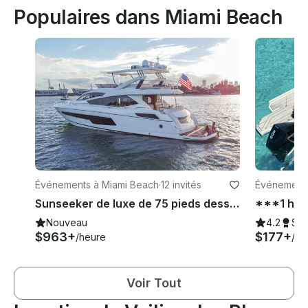
Populaires dans Miami Beach
Événements à Miami Beach
·
12 invités
Événements
Sunseeker de luxe de 75 pieds desservant le sud de la Floride, Bimini, les Bahamas, les Keys et New York
Nouveau
4.2
Su
$963+
$177+
/heure
/he
Voir Tout