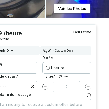
Voir les Photos
9 /heure
Tarif Estimé
pitaine
urly Only
With Captain Only
Durée
1 heure
*
*
de départ
Invités
(6 max)
Diminuer la valeur par
1
Augmenter la v
étaire du message