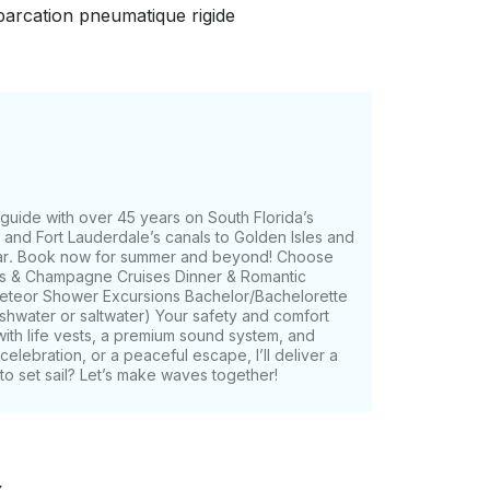
cières stockées sur demande. Nos
arcation pneumatique rigide
sissez votre durée et
 Sandbar Parties : musique, soleil, sable et
ment de vie de
ire : célébrez les moments marquants avec une
ctacle de la nature. - Charters de
uide with over 45 years on South Florida’s
êche, moulinets et détente inclus.
and Fort Lauderdale’s canals to Golden Isles and
dbar. Book now for summer and beyond! Choose
et toute demande spéciale. - Recevez
ies & Champagne Cruises Dinner & Romantic
ndrier se remplit
 Meteor Shower Excursions Bachelor/Bachelorette
aintenant pour obtenir la date que vous
reshwater or saltwater) Your safety and comfort
 dans le sud de la Floride !
ith life vests, a premium sound system, and
celebration, or a peaceful escape, I’ll deliver a
o set sail? Let’s make waves together!