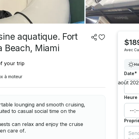
ine aquatique. Fort
$18
a Beach, Miami
Avec Ca
f your trip
Ho
*
Date
x à moteur
Heure 
table lounging and smooth cruising,
ited to casual social time on the
Propri
uests can relax and enjoy the cruise
ken care of.