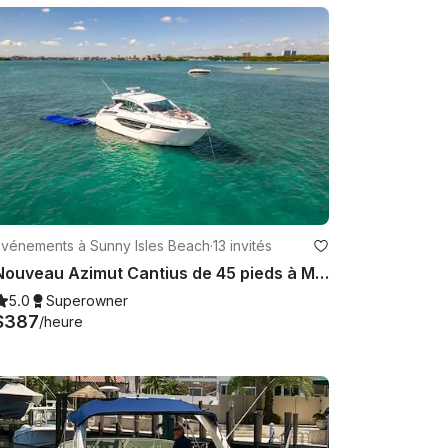
Événements à Sunny Isles Beach
·
13 invités
Nouveau Azimut Cantius de 45 pieds à Miami Beach, en Floride
5.0
Superowner
$387
/heure