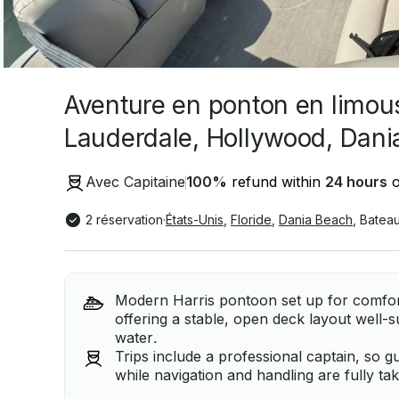
Aventure en ponton en limous
Lauderdale, Hollywood, Dani
Avec Capitaine
100
%
refund within
24 hours
o
2 réservation
·
États-Unis
,
Floride
,
Dania Beach
,
Bateau
Modern Harris pontoon set up for comfor
offering a stable, open deck layout well-su
water.
Trips include a professional captain, so g
while navigation and handling are fully ta