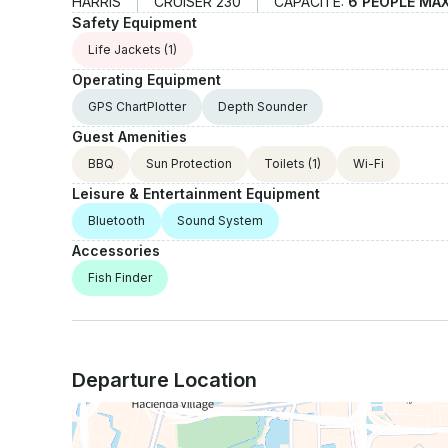
HARRIS
CRUISER 230
CAPACITÉ:
6 PEOPLE MA
Safety Equipment
Life Jackets
(1)
Operating Equipment
GPS ChartPlotter
Depth Sounder
Guest Amenities
BBQ
Sun Protection
Toilets
(1)
Wi-Fi
Leisure & Entertainment Equipment
Bluetooth
Sound System
Accessories
Fish Finder
Departure Location