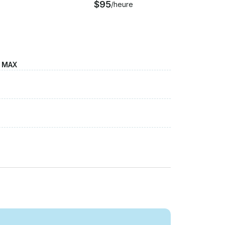
$95
/heure
E MAX