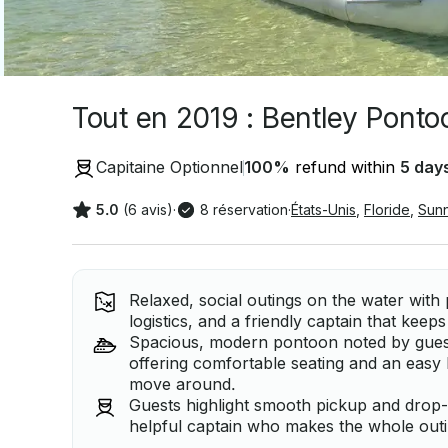
Tout en 2019 : Bentley Ponto
Capitaine Optionnel
100
%
refund within
5 day
5.0
(6 avis)
·
8 réservation
·
États-Unis
,
Floride
,
Sunn
Relaxed, social outings on the water with
logistics, and a friendly captain that kee
Spacious, modern pontoon noted by gues
offering comfortable seating and an easy
move around.
Guests highlight smooth pickup and drop-of
helpful captain who makes the whole outin