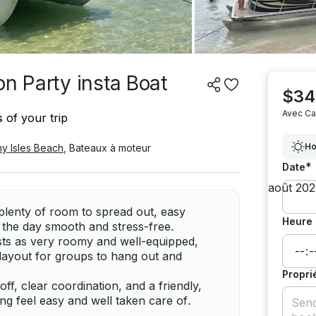
on Party insta Boat
$34
Avec Ca
s
of your trip
Ho
y Isles Beach
,
Bateaux à moteur
*
Date
 plenty of room to spread out, easy
Heure 
ps the day smooth and stress-free.
ts as very roomy and well-equipped,
 layout for groups to hang out and
Propri
f, clear coordination, and a friendly,
g feel easy and well taken care of.