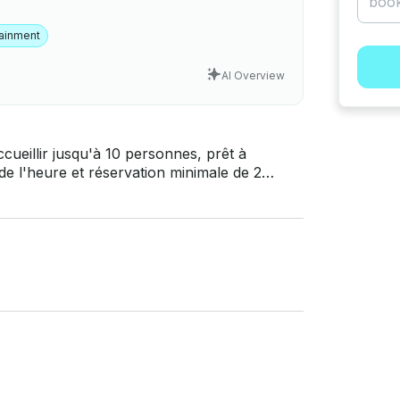
tainment
AI Overview
ueillir jusqu'à 10 personnes, prêt à
de l'heure et réservation minimale de 2
ce, la glace, l'eau et les boissons non
déal pour
 les enterrements de vie de jeune fille, les