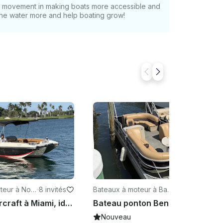
at movement in making boats more accessible and
 the water more and help boating grow!
teur à Nort
·
8 invités
Bateaux à moteur à Bay
·
12 invités
h
Harbor Islands
Bateau Starcraft à Miami, idéal pour une croisière dans la baie de Biscayne
Bateau ponton Bentley de 24 pieds propulsé par 115 CV dans les îles de Bay Harbor
Nouveau