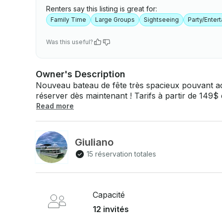
Renters say this listing is great for:
Family Time
Large Groups
Sightseeing
Party/Enter
Was this useful?
Owner's Description
Nouveau bateau de fête très spacieux pouvant acc
réserver dès maintenant ! Tarifs à partir de 149$ 
heures. Bateau ponton Bentley 2019 tout compris à louer. Son Bluetooth et ports USB. Tous
Read more
les charters sont inclus avec le capitaine, l'essen
alcoolisées, sans frais cachés supplémentaires. Le bateau possède de nombreux flotteurs et
jouets pour que les enfants puissent jouer à Sandbar. La meilleure offre de la ville ! I
Giuliano
les fêtes d'anniversaire, les fêtes de fin d'études,
15 réservation totales
enterrements de vie de garçon, les fêtes d'été
Capacité
12 invités