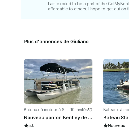
I am excited to be a part of the GetMyBo
affordable to others. I hope to get out on
Plus d'annonces de Giuliano
Bateaux à moteur à Sun
·
10 invités
Bateaux à mo
ny Isles Beach
h Miami Beac
Nouveau ponton Bentley de luxe pour 10 personnes à Miami Beach, en Floride
5.0
Nouveau