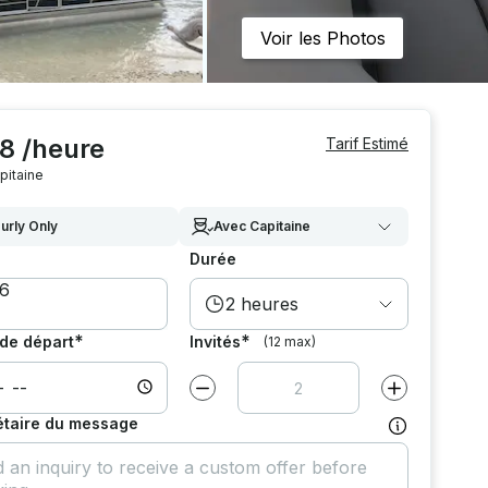
Voir les Photos
8 /heure
Tarif Estimé
pitaine
urly Only
Avec Capitaine
Durée
2 heures
*
*
de départ
Invités
(12 max)
Diminuer la valeur par
1
Augmenter la v
étaire du message