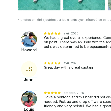
4 photos ont été ajoutées par les clients ayant réservé ce bate
avril, 2026
We had a great overall experience. Comm
on point. There was an issue with the an
but it was determined to be equipment-r
Howard
avril, 2026
Great day with a great captain
J
S
Jenni
octobre, 2025
I love a pontoon and this boat did not d
needed. Pick up and drop off were supe
friendly and very helpful. We had a great
Louis