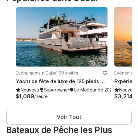
Événements à Dubaï
·
90 invités
Événements
Yacht de fête de luxe de 125 pieds pouvant accueillir 90 personnes dans la marina de Dubaï
Nouveau
Superowner
Le Meilleur de 2026
Nouveau
$1,089
$3,214
/heure
/h
Voir Tout
Bateaux de Pêche les Plus