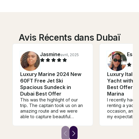
Avis Récents dans Dubaï
Jasmine
Esth
avril, 2025
Luxury Marine 2024 New
Luxury Italia
60FT Free Jet Ski
Yacht with FR
Spacious Sundeck in
Best Offer f
Dubai Best Offer
Marina
This was the highlight of our
I recently had 
trip. The captain took us on an
renting a yacht 
amazing route and we were
occasion, and i
able to capture beautiful
my expectation
photos. Speaking of photos
moment we ste
one of the staff on the boat
the crew made 
took AMAZING photos and
welcomed, atte
videos of our group. Anytime
detail with a w