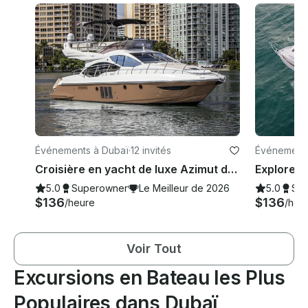
Événements à Dubaï
·
12 invités
Événements
Croisière en yacht de luxe Azimut de 45 pieds à Dubaï
5.0
Superowner
Le Meilleur de 2026
5.0
Su
$136
$136
/heure
/heu
Voir Tout
Excursions en Bateau les Plus
Populaires dans Dubaï