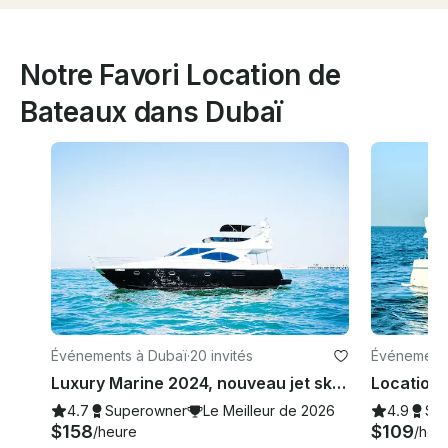
Notre Favori Location de
Bateaux dans Dubaï
Événements à Dubaï
·
20 invités
Événements
Luxury Marine 2024, nouveau jet ski gratuit, terrasse ensoleillée spacieuse de 60 pieds à Dubaï, meilleure offre
4.7
Superowner
Le Meilleur de 2026
4.9
Su
$158
$109
/heure
/heu