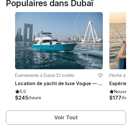
Populaires dans Dubaï
Événements à Dubaï
·
22 invités
Pêche à Du
Location de yacht de luxe Vogue — 2024 Refit Hatteras 64 pieds (22 personnes)
5.0
Nouveau
$245
$177
/heure
/heu
Voir Tout