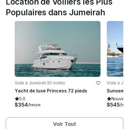
Location de Voiliers les Plus
Populaires dans Jumeirah
Voile à Jumeirah
·
30 invités
Voile à Jum
Yacht de luxe Princess 72 pieds
5.0
Nouveau
$354
$545
/heure
/heu
Voir Tout