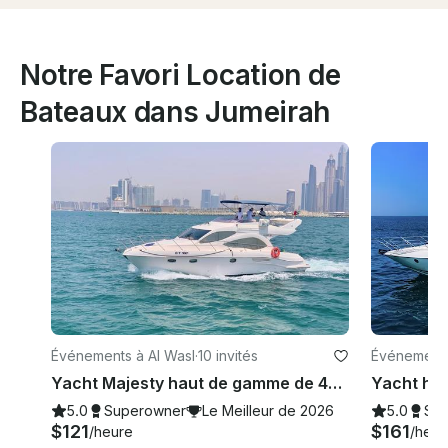
Notre Favori Location de
Bateaux dans Jumeirah
Événements à Al Wasl
·
10 invités
Événements
Yacht Majesty haut de gamme de 44 pieds | Idéal pour les couples et les familles !
5.0
Superowner
Le Meilleur de 2026
5.0
Su
$121
$161
/heure
/heur