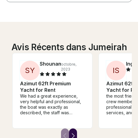
Avis Récents dans Jumeirah
Shounam
Ingri
octobre,
S
Y
I
S
2023
Azimut 62ft Premium
Azimut 62ft
Yacht for Rent
Yacht for Re
We had a great experience,
the most friend
very helpful and professional,
crew members,
the boat was exactly as
professional, c
described, the staff was
services, and ve
friendly and accommodating…
had an amazing
the group had great time, thank
you!