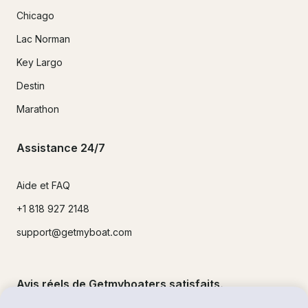
Chicago
Lac Norman
Key Largo
Destin
Marathon
Assistance 24/7
Aide et FAQ
+1 818 927 2148
support@getmyboat.com
Avis réels de Getmyboaters satisfaits.
4.9
sur 5 !
500,000
+commentaires