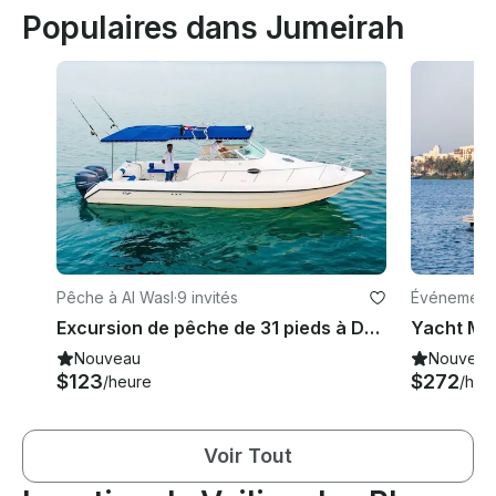
Populaires dans Jumeirah
Pêche à Al Wasl
·
9 invités
Événements
Excursion de pêche de 31 pieds à Dubaï
Yacht Ma
Nouveau
Nouveau
$123
$272
/heure
/heu
Voir Tout