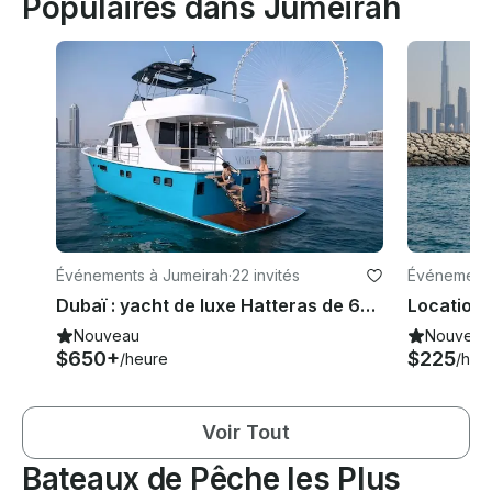
Populaires dans Jumeirah
Événements à Jumeirah
·
22 invités
Événements
Dubaï : yacht de luxe Hatteras de 64 pieds, rénové en 2024 pour une expérience haut de gamme.
Nouveau
Nouveau
$650+
$225
/heure
/heu
Voir Tout
Bateaux de Pêche les Plus