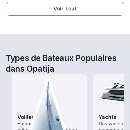
Voir Tout
Types de Bateaux Populaires
dans Opatija
Voiliers
Yachts
Embarquez avec ces
Des yachts de 
bateaux à énergie éolienne
moyenne aux 