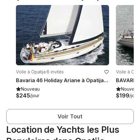
Voile à Opatija
·
8 invités
Voile à Opat
Bavaria 46 Holiday Ariane à Opatija, Croatie
Nouveau
Nouveau
$245
$199
/jour
/jour
Voir Tout
Location de Yachts les Plus