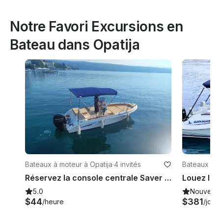
Notre Favori Excursions en
Bateau dans Opatija
Bateaux à moteur à Opatija
·
4 invités
Bateaux à m
Réservez la console centrale Saver 540 à Opatija, en Croatie
5.0
Nouveau
$44
$381
/heure
/jour