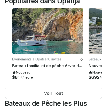
Populaires dans Opatija
Événements à Opatija
·
10 invités
Bateaux à m
Bateau familial et de pêche Arvor de 25 pieds pour des excursions le long de la côte
Nouveau
Nouveau
$81+
$692
/heure
/jour
Voir Tout
Bateaux de Pêche les Plus