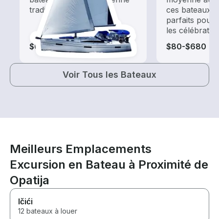
traditionnels
ces bateaux d
parfaits pour 
les célébratio
$65-$585
$80-$680
Voir Tous les Bateaux
Meilleurs Emplacements
Excursion en Bateau à Proximité de
Opatija
Ičići
12 bateaux à louer