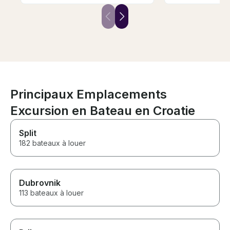
on general. the stay on the
and a helpful map. Tha
island was great with superb
so much!
snorkeling. Strong
recommendations.
Principaux Emplacements
Excursion en Bateau en Croatie
Split
182 bateaux à louer
Dubrovnik
113 bateaux à louer