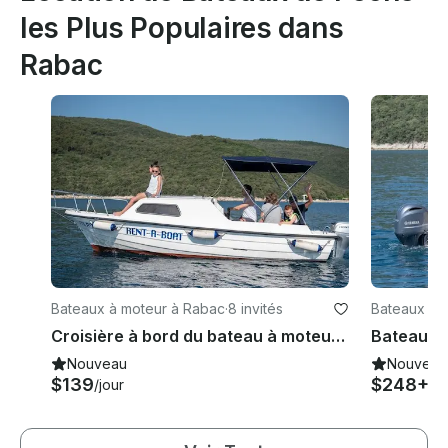
les Plus Populaires dans
Rabac
Bateaux à moteur à Rabac
·
8 invités
Bateaux à 
Croisière à bord du bateau à moteur Dalmatinka de 20 pieds en Croatie
Nouveau
Nouveau
$139
$248+
/jour
/jo