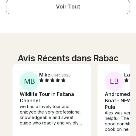
Voir Tout
Avis Récents dans Rabac
Mike
LaD
juillet, 2020
M
B
L
B
Wildlife Tour in Fažana
Andromeda 
Channel
Boat - NEW 1
we had a lovely tour and
Pula
enjoyed the very professional,
Alex was very 
knowledgeable and sweet
helpful. The boat was in very
guide who readily and vividly
good condition. Was easy 
answered all our questions to
book online an
the history of Istria and Croatia
quickly with gre