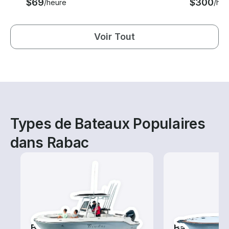
$69
$300
/heure
/heu
Voir Tout
Types de Bateaux Populaires
dans Rabac
Bateaux de pêche
Bateaux de