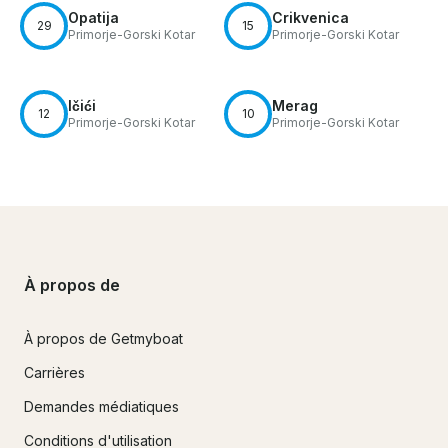
Opatija
Crikvenica
29
15
Primorje-Gorski Kotar
Primorje-Gorski Kotar
Ičići
Merag
12
10
Primorje-Gorski Kotar
Primorje-Gorski Kotar
À propos de
À propos de Getmyboat
Carrières
Demandes médiatiques
Conditions d'utilisation