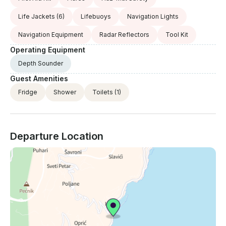
Life Jackets
(6)
Lifebuoys
Navigation Lights
Navigation Equipment
Radar Reflectors
Tool Kit
Operating Equipment
Depth Sounder
Guest Amenities
Fridge
Shower
Toilets
(1)
Departure Location