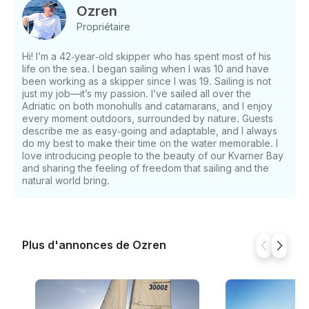
sous le soleil. Cette visite concilie activité et détente.
Ozren
Vous pouvez participer à la voile si vous le souhaitez,
Propriétaire
apprendre comment le bateau se déplace avec le
vent, ou vous pouvez simplement vous détendre et
Hi! I’m a 42‑year‑old skipper who has spent most of his
laisser la journée se dérouler naturellement . Idéale
life on the sea. I began sailing when I was 10 and have
pour les familles, les couples ou les petits groupes
been working as a skipper since I was 19. Sailing is not
d'amis, cette aventure à la voile d'une demi-journée
just my job—it’s my passion. I’ve sailed all over the
offre un lien plus profond avec l'Adriatique, sans le
Adriatic on both monohulls and catamarans, and I enjoy
every moment outdoors, surrounded by nature. Guests
temps nécessaire à une excursion d'une journée.
describe me as easy‑going and adaptable, and I always
Notre bateau Feet 30, conçu par Cossutti Yacht
do my best to make their time on the water memorable. I
Design, est un bateau amusant, sûr et fiable, conçu à
love introducing people to the beauty of our Kvarner Bay
la fois pour l'enseignement de la voile et pour les
and sharing the feeling of freedom that sailing and the
courses. Le plaisir de naviguer sur ce bateau est
natural world bring.
inégalé par rapport aux bateaux de location
classiques. Cela dit, les voiliers de cette taille dotés
d'un magnifique et grand poste de pilotage ouvert,
comme le nôtre, disposent généralement d'un
Plus d'annonces de Ozren
espace intérieur minimal, et Opa ne fait pas
exception. La hauteur debout est sérieusement
limitée et la cabine est principalement utilisée pour
saisir du matériel ou accéder aux toilettes en cas de