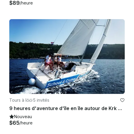
$89
/heure
Tours à Ičići
·
5 invités
9 heures d'aventure d'île en île autour de Krk et de Cres
Nouveau
$65
/heure