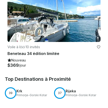
Voile à Ičići
·
10 invités
Beneteau 34 édition limitée
Nouveau
$369
/jour
Top Destinations à Proximité
Krk
Rijeka
39
37
Primorje-Gorski Kotar
Primorje-Gorski Kotar