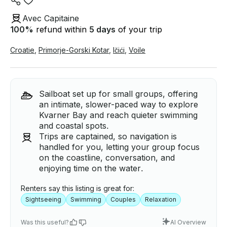
Avec Capitaine
100
%
refund within
5 days
of your trip
Croatie
,
Primorje-Gorski Kotar
,
Ičići
,
Voile
Sailboat set up for small groups, offering
an intimate, slower-paced way to explore
Kvarner Bay and reach quieter swimming
and coastal spots.
Trips are captained, so navigation is
handled for you, letting your group focus
on the coastline, conversation, and
enjoying time on the water.
Renters say this listing is great for:
Sightseeing
Swimming
Couples
Relaxation
Was this useful?
AI Overview