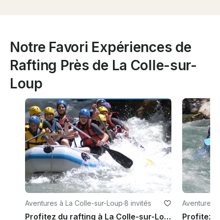
Notre Favori Expériences de
Rafting Près de La Colle-sur-
Loup
Aventures à La Colle-sur-Loup
·
8 invités
Aventures à
rance
Profitez du rafting à La Colle-sur-Loup, France