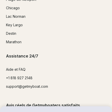
Chicago
Lac Norman
Key Largo
Destin
Marathon
Assistance 24/7
Aide et FAQ
+1 818 927 2148
support@getmyboat.com
Avis réels de Getmyboaters satisfaits.
4.9
sur 5 !
500,000
+commentaires