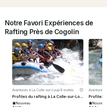
Notre Favori Expériences de
Rafting Près de Cogolin
Aventures à La Colle-sur-Loup
·
8 invités
Aventures à
rance
Profitez du rafting à La Colle-sur-Loup, France
Nouveau
Nouveau