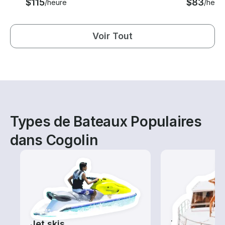
$115
$83
/heure
/heur
Voir Tout
Types de Bateaux Populaires
dans Cogolin
Jet skis
Tours