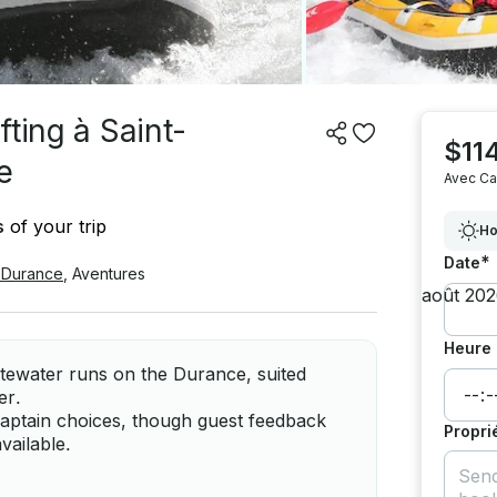
ting à Saint-
$11
e
Avec Ca
s
of your trip
Ho
*
Date
-Durance
,
Aventures
Heure 
hitewater runs on the Durance, suited
er.
captain choices, though guest feedback
Propri
vailable.