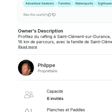
Adventure Seekers
Families
Watersports
Sightsee
Was this useful?
Owner's Description
Profitez du rafting à Saint-Clément-sur-Durance, en France ! Visites : Rafti
16 km de parcours, avec la famille de Saint-Clément à Embrun - 3
(1h30) Rafting sur le Guil, le Gyr et autres : - 46€ EUR par personne Si vous avez des
Read more
questions, nous pouvons y répondre via la plat
que vous ne payiez. Cliquez simplement sur « D
une demande pour une offre personnalisée.
Philppe
Propriétaire
Capacité
6 invités
Planches et Paddles