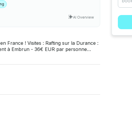
ing
AI Overview
ng sur la Durance :
6€ EUR par personne
eforme de messagerie de GetMyBoat avant
emande de réservation » et envoyez-nous