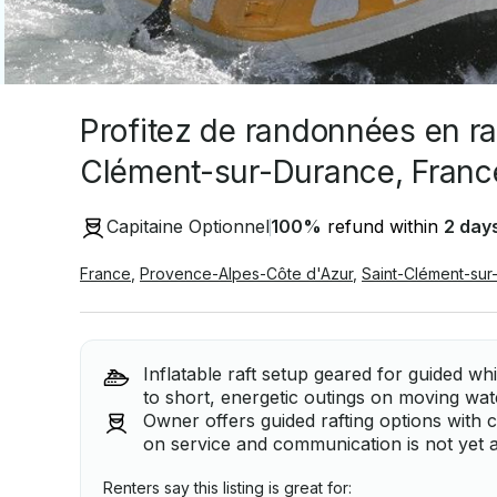
Profitez de randonnées en raf
Clément-sur-Durance, Franc
Capitaine Optionnel
100
%
refund within
2 day
France
,
Provence-Alpes-Côte d'Azur
,
Saint-Clément-sur
Inflatable raft setup geared for guided w
to short, energetic outings on moving wat
Owner offers guided rafting options with 
on service and communication is not yet a
Renters say this listing is great for: