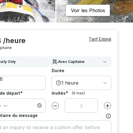
Voir les Photos
4 /heure
Tarif Estimé
pitaine
urly Only
Avec Capitaine
Durée
1 heure
*
*
de départ
Invités
(6 max)
Diminuer la valeur par
1
Augmenter la v
étaire du message