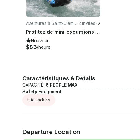
Aventures à Saint-Cléme
·
2 invités
nt-sur-Durance
Profitez de mini-excursions en rafting à Saint-Clément-sur-Durance, France
Nouveau
$83
/heure
Caractéristiques & Détails
CAPACITÉ:
6 PEOPLE MAX
Safety Equipment
Life Jackets
Departure Location