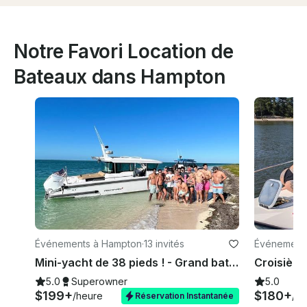
Notre Favori Location de
Bateaux dans Hampton
Événements à Hampton
·
13 invités
Événements
Mini-yacht de 38 pieds ! - Grand bateau d'aventure « ultra luxueux » à Hampton, en Virginie !
5.0
Superowner
5.0
$199+
$180+
/heure
/he
Réservation Instantanée