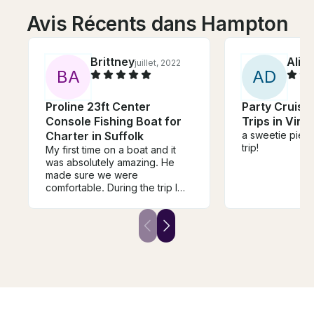
Avis Récents dans Hampton
Brittney
Alia
juillet, 2022
B
A
A
D
Proline 23ft Center
Party Cruises
Console Fishing Boat for
Trips in Virg
Charter in Suffolk
a sweetie pie ! 
trip!
My first time on a boat and it
was absolutely amazing. He
made sure we were
comfortable. During the trip I
began to get a little motion sick
but he took care of me. Our trip
couldn't have been better.
Thank you so much making my
birthday so fun and memorable.