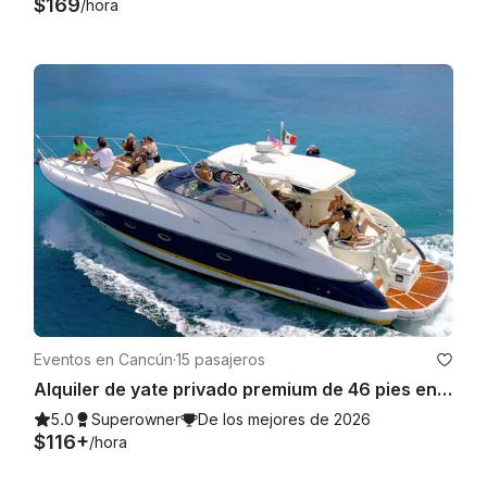
$169
/hora
Eventos en Cancún
·
15 pasajeros
Alquiler de yate privado premium de 46 pies en Cancún
5.0
Superowner
De los mejores de 2026
$116+
/hora