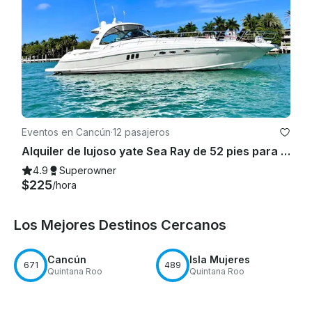
Eventos en Cancún
·
12 pasajeros
Alquiler de lujoso yate Sea Ray de 52 pies para 12 personas en Cancún
4.9
Superowner
$225
/hora
Los Mejores Destinos Cercanos
Cancún
Isla Mujeres
671
489
Quintana Roo
Quintana Roo