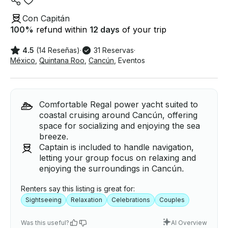
Con Capitán
100
%
refund within
12 days
of your trip
4.5
(14 Reseñas)
·
31 Reservas
·
México
,
Quintana Roo
,
Cancún
,
Eventos
Comfortable Regal power yacht suited to
coastal cruising around Cancún, offering
space for socializing and enjoying the sea
breeze.
Captain is included to handle navigation,
letting your group focus on relaxing and
enjoying the surroundings in Cancún.
Renters say this listing is great for:
Sightseeing
Relaxation
Celebrations
Couples
Was this useful?
AI Overview