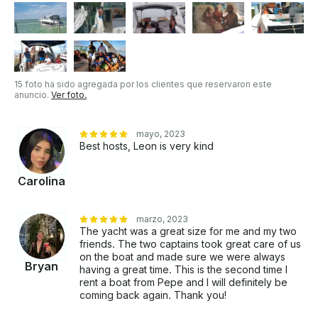
arrecife más grande del mundo. - El yate lo llevará a
los rincones más remotos de islas exóticas. - El
programa turístico incluye recorridos turísticos por
las atracciones locales. - Hay una variedad de
opciones de catering, que incluyen: ceviche (pescado
y camarones), fajitas de pollo o ternera, guacamole,
15 foto ha sido agregada por los clientes que reservaron este
nachos, verduras al vapor, cócteles de frutas,
anuncio.
Ver foto.
pescado o camarones a la parrilla y alitas de pollo. -
Hay rutas turísticas personalizadas disponibles bajo
petición.
mayo, 2023
Best hosts, Leon is very kind
Carolina
marzo, 2023
The yacht was a great size for me and my two
friends. The two captains took great care of us
on the boat and made sure we were always
Bryan
having a great time. This is the second time I
rent a boat from Pepe and I will definitely be
coming back again. Thank you!