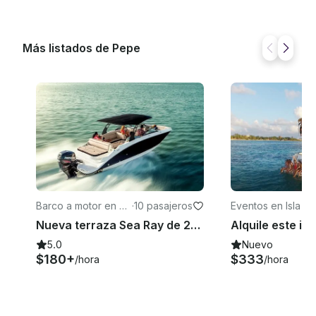
Más listados de Pepe
Barco a motor en Ca
·
10 pasajeros
Eventos en Isla M
ncún
res
Nueva terraza Sea Ray de 28 pies en Cancún | Motos acuáticas y ceviche gratis (alquiler de 6 horas)
5.0
Nuevo
$180+
$333
/hora
/hora