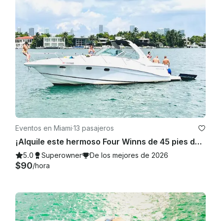
Eventos en Miami
·
13 pasajeros
¡Alquile este hermoso Four Winns de 45 pies de descuento con 100$ o una moto acuática GRATIS de lunes a viernes!
5.0
Superowner
De los mejores de 2026
$90
/hora