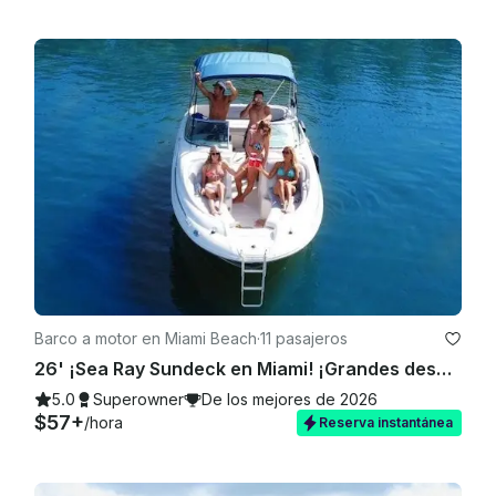
 ✅ Combustible y capitán incluidos en la reserva, los gastos 
de combustible y de capitán con licencia están incluidos en 
la reserva, sin gastos adicionales.

 🚗 Información de estacionamiento 

Podemos proporcionar detalles de estacionamiento cercano 
a pedido. Hay un estacionamiento cercano y es muy fácil de 
encontrar.

 Háganos saber si tiene alguna solicitud especial. ¡Estaremos 
encantados de atenderle siempre que sea posible!

Barco a motor en Miami Beach
·
11 pasajeros
26' ¡Sea Ray Sundeck en Miami! ¡Grandes descuentos entre semana
5.0
Superowner
De los mejores de 2026
$57+
/hora
Reserva instantánea