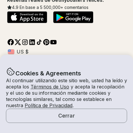
Reseñas reales de Getmyboaters felices.
4.9
En base a 5
500,000
+ comentarios
Cookies & Agreements
© Getmyboat 2026
Términos
Privacidad
Al continuar utilizando este sitio web, usted ha leído y
acepta los
Términos de Uso
y acepta la recopilación
y el uso de su información mediante cookies y
tecnologías similares, tal como se establece en
08 ago 2026
$178 /hora
nuestra
Política de Privacidad
.
2 horas
2
Invitados
Tarifa Estimada
Con Capitán
Cerrar
Solicitar una Cotización