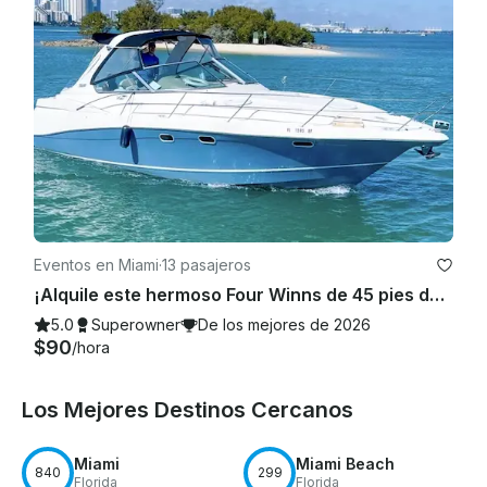
Eventos en Miami
·
13 pasajeros
¡Alquile este hermoso Four Winns de 45 pies de descuento con 100$ o una moto acuática GRATIS de lunes a viernes!
5.0
Superowner
De los mejores de 2026
$90
/hora
Los Mejores Destinos Cercanos
Miami
Miami Beach
840
299
Florida
Florida