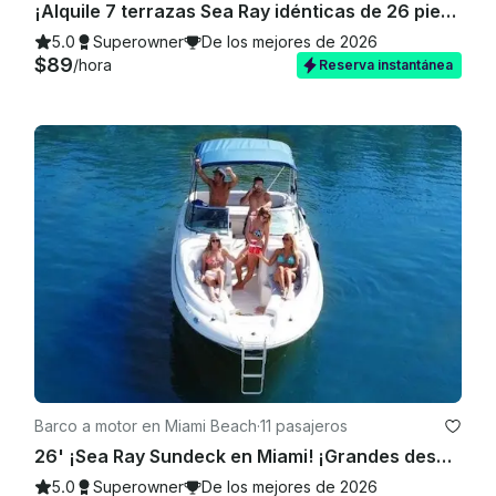
¡Alquile 7 terrazas Sea Ray idénticas de 26 pies en Miami, Florida!
5.0
Superowner
De los mejores de 2026
$89
/hora
Reserva instantánea
Barco a motor en Miami Beach
·
11 pasajeros
26' ¡Sea Ray Sundeck en Miami! ¡Grandes descuentos entre semana
5.0
Superowner
De los mejores de 2026