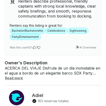
Renters describe professional, friendly
captains with strong local knowledge, clear
safety briefings, and smooth, responsive
communication from booking to docking.
Renters say this listing is great for:
Bachelor/Bachelorette
Celebrations
Sightseeing
Party/Entertainment
Was this useful?
AI Overview
Owner's Description
ACERCA DEL VIAJE Disfrute de un día inolvidable en
el agua a bordo de un elegante barco SDX Party
Boat de 29 pies, perfecto para celebraciones o
Read more
salidas relajantes. Ya sea que esté celebrando un
cumpleaños, una despedida de soltera o un
aniversario o simplemente esté buscando una
Adiel
experiencia única en el agua en Miami, este chárter
163 reservas totales
ofrece lo mejor de las pintorescas vías fluviales de