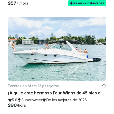
$57+
/hora
Reserva instantánea
Eventos en Miami
·
13 pasajeros
¡Alquile este hermoso Four Winns de 45 pies de descuento con 100$ o una moto acuática GRATIS de lunes a viernes!
5.0
Superowner
De los mejores de 2026
$90
/hora