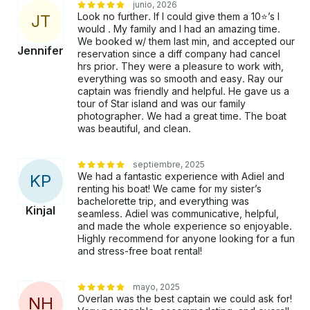
junio, 2026
Look no further. If I could give them a 10⭐️’s I
J
T
would . My family and I had an amazing time.
We booked w/ them last min, and accepted our
Jennifer
reservation since a diff company had cancel
hrs prior. They were a pleasure to work with,
everything was so smooth and easy. Ray our
captain was friendly and helpful. He gave us a
tour of Star island and was our family
photographer. We had a great time. The boat
was beautiful, and clean.
septiembre, 2025
We had a fantastic experience with Adiel and
K
P
renting his boat! We came for my sister’s
bachelorette trip, and everything was
Kinjal
seamless. Adiel was communicative, helpful,
and made the whole experience so enjoyable.
Highly recommend for anyone looking for a fun
and stress-free boat rental!
mayo, 2025
Overlan was the best captain we could ask for!
N
H