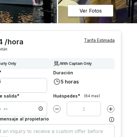
Ver Fotos
4 /hora
Tarifa Estimada
itán
urly Only
With Captain Only
*
Duración
5 horas
*
*
e salida
Huéspedes
(64 max)
Disminuir el valor por
1
Aumentar el va
 mensaje al propietario