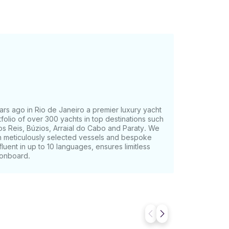
rs ago in Rio de Janeiro a premier luxury yacht
olio of over 300 yachts in top destinations such
os Reis, Búzios, Arraial do Cabo and Paraty. We
th meticulously selected vessels and bespoke
fluent in up to 10 languages, ensures limitless
 onboard.