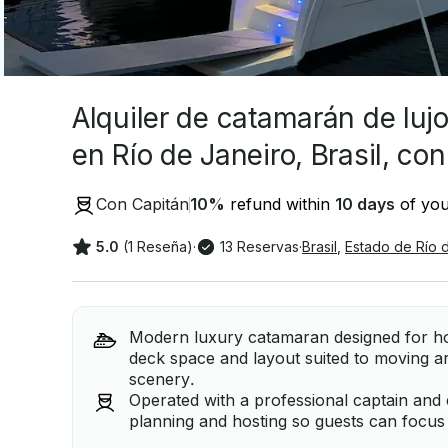
Alquiler de catamarán de luj
en Río de Janeiro, Brasil, co
Con Capitán
10
%
refund within
10 days
of you
5.0
(1 Reseña)
·
13 Reservas
·
Brasil
,
Estado de Río 
Modern luxury catamaran designed for ho
deck space and layout suited to moving ar
scenery.
Operated with a professional captain and 
planning and hosting so guests can focus