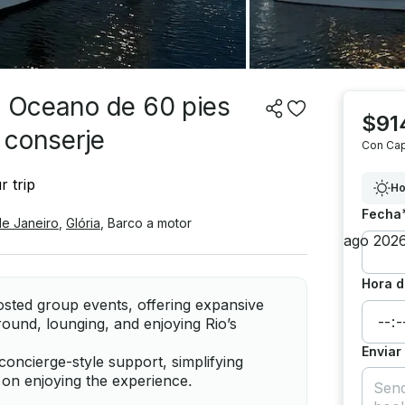
o Oceano de 60 pies
$91
n conserje
Con Cap
r trip
Ho
Fecha
de Janeiro
,
Glória
,
Barco a motor
Hora d
sted group events, offering expansive
ound, lounging, and enjoying Rio’s
Enviar
concierge-style support, simplifying
 on enjoying the experience.