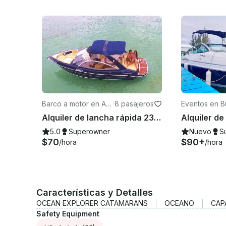
Barco a motor en Arr
·
8 pasajeros
Eventos en B
aial do Cabo
Alquiler de lancha rápida 23' Madame - Sirena FS en Arraial do Cabo, Brasil
5.0
Superowner
Nuevo
S
$70
$90+
/hora
/hora
Características y Detalles
OCEAN EXPLORER CATAMARANS
OCEANO
CAP
Safety Equipment