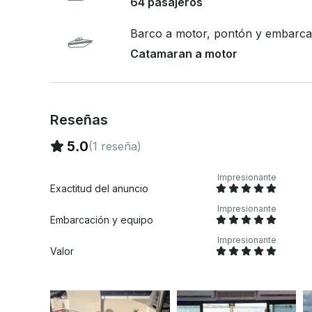
64 pasajeros
chalecos salvavidas para todos los miembros de la
Rutas: Consulta las rutas disponibles a Río de Janeiro. *Las rutas en cuestión pu
Barco a motor, pontón y embarcac
costos de combustible adicionales según la ruta elegida. **El precio mostrad
máximo de 50 personas; para más de 50 personas, el precio e
Catamaran a motor
(Itaipú o Cagarrás) está limitada a un máximo de 
un socorrista (400 BRL adicionales). *Se necesitará un socorrista si bucea: 400 BRL
adicionales.
Reseñas
5.0
(1 reseña)
Impresionante
Exactitud del anuncio
Impresionante
Embarcación y equipo
Impresionante
Valor