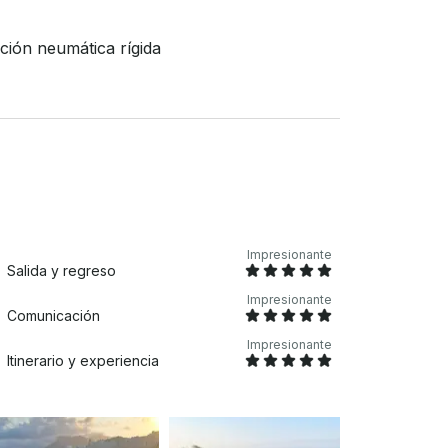
 tripulación y un seguro de vida (opcional).
eden tener
ión neumática rígida
o es para un
s diferente. ***La ruta externa
50 pasajeros y es obligatoria la presencia de
Impresionante
Salida y regreso
Impresionante
Comunicación
Impresionante
Itinerario y experiencia