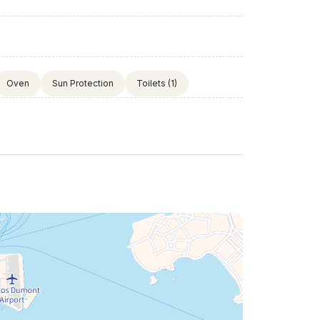
Oven
Sun Protection
Toilets
(1)