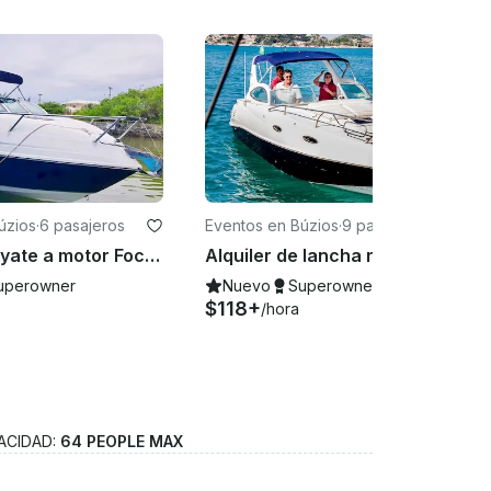
úzios
·
6 pasajeros
Eventos en Búzios
·
9 pasajeros
Alquiler de yate a motor Focker para niños de 22 pies en Armacao dos Buzios, Brasil
Alquiler de lancha rápida Nefertiti Real de 28 pies en Búzios, Río de Janeiro, Brasil
uperowner
Nuevo
Superowner
$118+
/hora
ACIDAD:
64 PEOPLE MAX