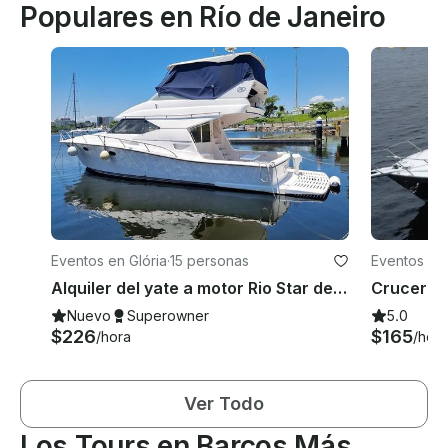
Populares en Río de Janeiro
Eventos en Glória
·
15 personas
Eventos en 
Alquiler del yate a motor Rio Star de 47 pies Azzera en Río de Janeiro, Brasil
Nuevo
Superowner
5.0
$226
$165
/hora
/hora
Ver Todo
Los Tours en Barcos Más