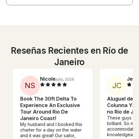
Reseñas Recientes en Río de
Janeiro
Nicole
Jerm
julio, 2026
N
S
J
C
Book The 30ft Delta To
Aluguel de L
Experience An Exclusive
Colunna Yach
Tour Around Rio De
no Rio de Jan
Janeiro Coast!
These guys are
brilliant. So mu
My husband and I booked this
accommodating,
charter for a day on the water
knowledgeable
and it was great! Our sailor,