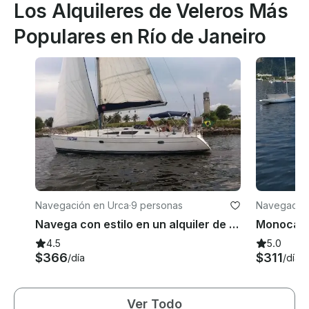
Los Alquileres de Veleros Más
Populares en Río de Janeiro
Navegación en Urca
·
9 personas
Navegación
Navega con estilo en un alquiler de monocasco de crucero en Río de Janeiro
4.5
5.0
$366
$311
/día
/día
Ver Todo