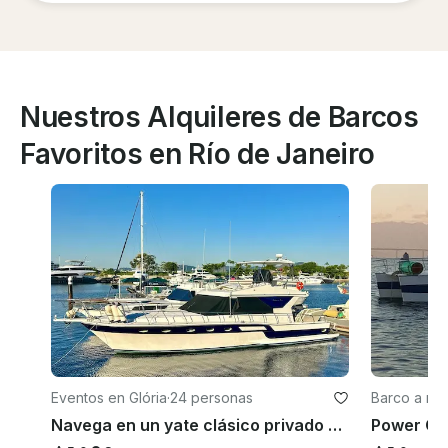
Nuestros Alquileres de Barcos
Favoritos en Río de Janeiro
Eventos en Glória
·
24 personas
Barco a mot
Navega en un yate clásico privado en Río de Janeiro: Carbras Mar «Columbia» de 55 pies
Power Cat