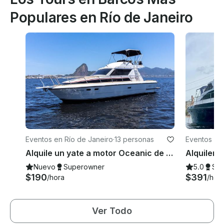
Populares en Río de Janeiro
Eventos en Río de Janeiro
·
13 personas
Eventos en 
Alquile un yate a motor Oceanic de 36 pies en Río de Janeiro
Nuevo
Superowner
5.0
Su
$190
$391
/hora
/hor
Ver Todo