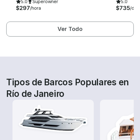
5.0
Superowner
5.0
$297
$735
/hora
/día
Ver Todo
Tipos de Barcos Populares en
Río de Janeiro