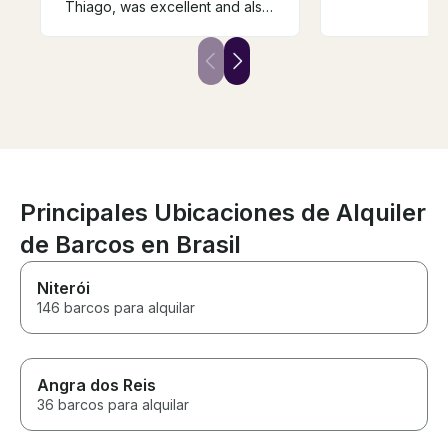
keen interest i
Thiago, was excellent and also
had the best da
grilled the meat we brought.
Beautiful boat 
Would definitely book again!
Principales Ubicaciones de Alquiler
de Barcos en Brasil
Niterói
146 barcos para alquilar
Angra dos Reis
36 barcos para alquilar