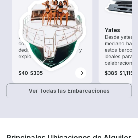
Tours
Yates
Explora las aguas locales
Desde yates 
con un alquiler de barco
mediano hasta
dedicado a hacer turismo y
estos barcos 
exploración.
ideales para 
celebraciones
$40-$305
$385-$1,115
Ver Todas las Embarcaciones
Principales Ubicaciones de Alquiler