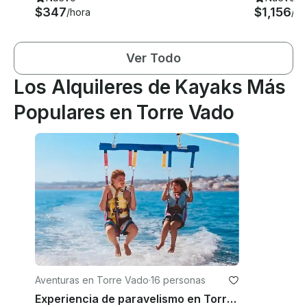
$347
$1,156
/hora
/ho
Ver Todo
Los Alquileres de Kayaks Más
Populares en Torre Vado
Aventuras en Torre Vado
·
16 personas
Experiencia de paravelismo en Torre Vado: vuela sobre las aguas cristalinas de Salento