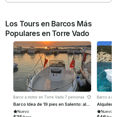
Los Tours en Barcos Más
Populares en Torre Vado
Barco a motor en Torre Vado
·
7 personas
Barco a mo
Barco Idea de 19 pies en Salento: alquile con o sin licencia
Nuevo
Nuevo
$35
$46
/hora
/hora