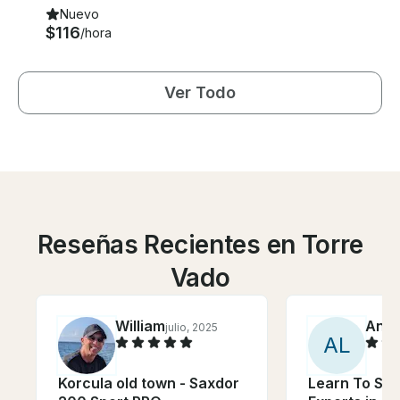
Nuevo
$116
/hora
Ver Todo
Reseñas Recientes en Torre
Vado
William
Ann
julio, 2025
A
L
Korcula old town - Saxdor
Learn To Sur