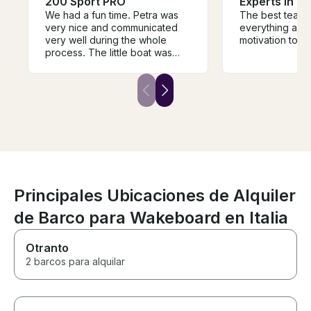
200 Sport PRO
Experts in Ne
We had a fun time. Petra was
The best teache
very nice and communicated
everything and
very well during the whole
motivation to tr
process. The little boat was
perfect for us to run around to
all the different little islands.
Principales Ubicaciones de Alquiler
de Barco para Wakeboard en Italia
Otranto
2 barcos para alquilar