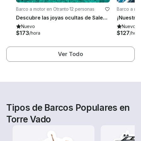
Barco a motor en Otranto
·
12 personas
Barco a mot
Descubre las joyas ocultas de Salento con Skippered Boat Stilmar 28 RIB
Nuevo
Nuevo
$173
$127
/hora
/hora
Ver Todo
Tipos de Barcos Populares en
Torre Vado