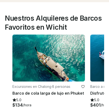
Nuestros Alquileres de Barcos
Favoritos en Wichit
Excursiones en Chalong
·
8 personas
Barco a mo
Barco de cola larga de lujo en Phuket
5.0
5.0
$134
$401
/hora
/hor