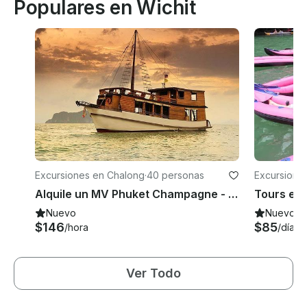
Populares en Wichit
Excursiones en Chalong
·
40 personas
Excursione
Alquile un MV Phuket Champagne - Phuket
Tours en
Nuevo
Nuevo
$146
$85
/hora
/día
Ver Todo