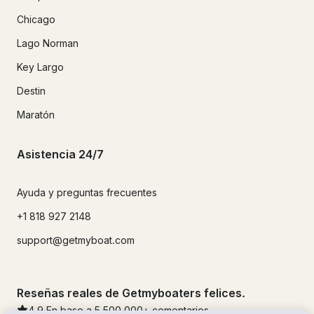
Chicago
Lago Norman
Key Largo
Destin
Maratón
Asistencia 24/7
Ayuda y preguntas frecuentes
+1 818 927 2148
support@getmyboat.com
Reseñas reales de Getmyboaters felices.
4.9
En base a 5
500,000
+ comentarios