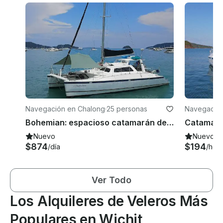
Navegación en Chalong
·
25 personas
Navegación
Bohemian: espacioso catamarán de vela de 50 pies | Alquiler privado en Phuket, entre 10 y 35 huéspedes
Nuevo
Nuevo
$874
$194
/día
/hor
Ver Todo
Los Alquileres de Veleros Más
Populares en Wichit