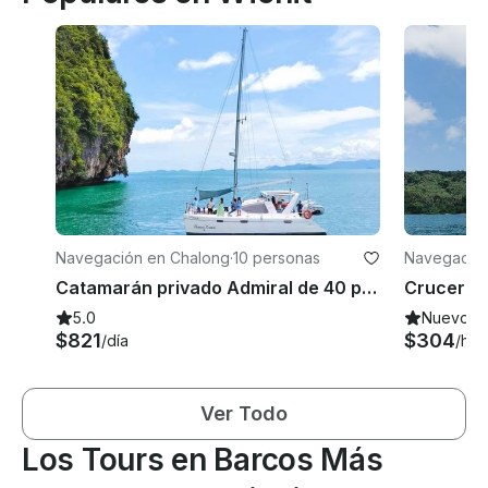
Navegación en Chalong
·
10 personas
Navegación
Catamarán privado Admiral de 40 pies para una inolvidable aventura junto al mar
5.0
Nuevo
$821
$304
/día
/hor
Ver Todo
Los Tours en Barcos Más