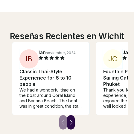
Reseñas Recientes en Wichit
Ian
Jam
noviembre, 2024
I
B
J
C
Classic Thai-Style
Fountain Pajo
Experience for 6 to 10
Sailing Cat 
people
Phuket
We had a wonderful time on
Thank you for t
the boat around Coral Island
experience, we
and Banana Beach. The boat
enjoyed the tri
was in great condition, the staff
well looked aft
was super friendly and helpful,
booking, arrival
and the fresh fruit and drinks
and on the boat
on the boat were just perfect
& his crew... e
after a few hours on the water.
fabulous time! W
It was all great, 5/5 stars, fully
be back :)