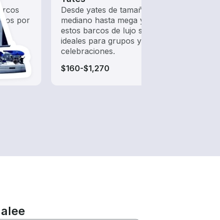
arcos
Desde yates de tamaño
Baja 
ados por
mediano hasta mega yates,
agua 
estos barcos de lujo son
esnór
ideales para grupos y
celebraciones.
$160-$1,270
$90-
malee