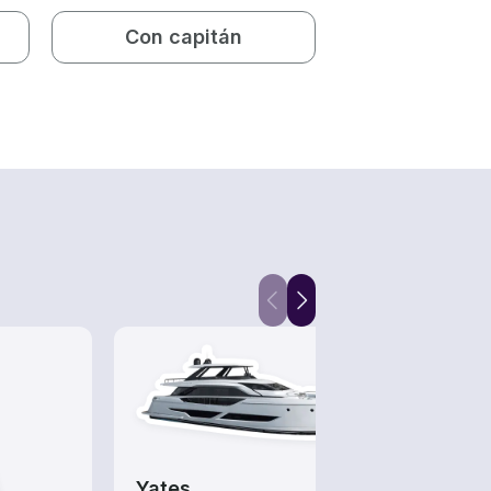
Con capitán
Yates
Snor