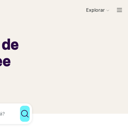
Explorar
 de
ee