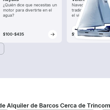
¿Quién dice que necesitas un
Navega con estos b
motor para divertirte en el
tradicionales impuls
agua?
el viento.
$100-$435
$150-$1,250
de Alquiler de Barcos Cerca de Trinco