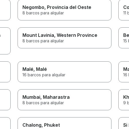
Negombo
, Provincia del Oeste
Co
8 barcos para alquilar
11 
a
Mount Lavinia
, Western Province
Be
8 barcos para alquilar
15 
Malé
, Malé
Ma
16 barcos para alquilar
16 
Mumbai
, Maharastra
Kh
8 barcos para alquilar
9 b
Chalong
, Phuket
Si