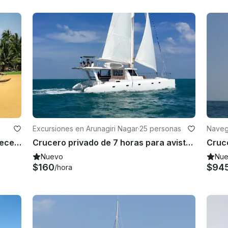
Excursiones en Arunagiri Nagar
·
25 personas
Naveg
Navegación en catamarán al atardecer en Trincomalee, Sri Lanka
Crucero privado de 7 horas para avistar ballenas en Trincomalee, Sri Lanka
Nuevo
Nu
$160
$94
/hora