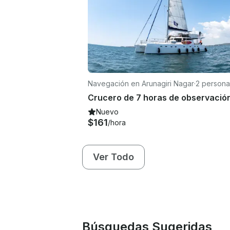
Navegación en Arunagiri Nagar
·
2 persona
Nuevo
$161
/hora
Ver Todo
Búsquedas Sugeridas