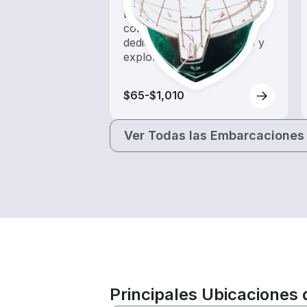
Explora las aguas locales
con un alquiler de barco
dedicado a hacer turismo y
exploración.
$65-$1,010
Ver Todas las Embarcaciones
Principales Ubicaciones 