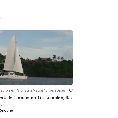
e
ación en Arunagiri Nagar
·
12 personas
Crucero de 1 noche en Trincomalee, Sri Lanka
evo
2
/noche