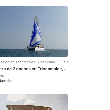
ación en Trincomalee
·
12 personas
Crucero de 2 noches en Trincomalee, Sri Lanka
evo
5
/noche