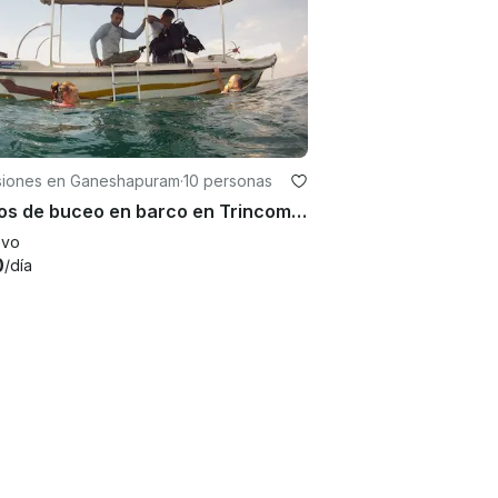
siones en Ganeshapuram
·
10 personas
Paseos de buceo en barco en Trincomalee
evo
0
/día