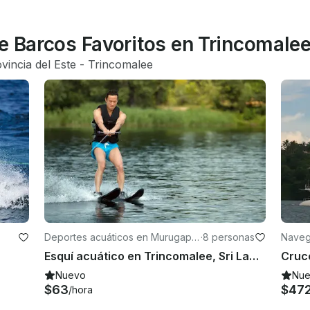
e Barcos Favoritos en Trincomale
vincia del Este
 - 
Trincomalee
Deportes acuáticos en Murugapu
·
8 personas
Naveg
ri
Esquí acuático en Trincomalee, Sri Lanka
Nuevo
Nu
$63
$47
/hora