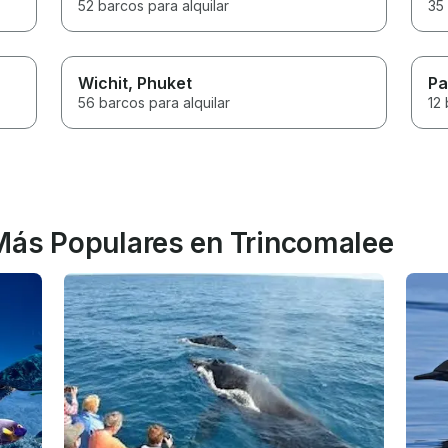
52 barcos para alquilar
35 
Wichit
, Phuket
Pa
56 barcos para alquilar
12 
Más Populares en Trincomalee