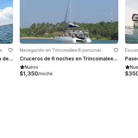
s
Navegación en Trincomalee
·
8 personas
Excur
Crucero de 7 horas de observación de ballenas en barco compartido en Trincomalee, Sri Lanka
Cruceros de 6 noches en Trincomalee, Sri Lanka, a bordo del catamarán Ceycat 53' Range
Nuevo
Nu
$1,350
$35
/noche