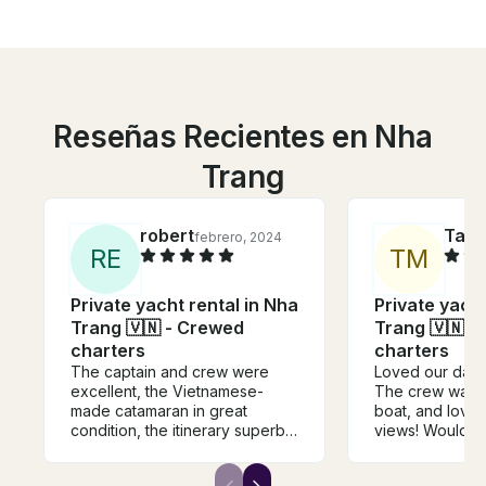
Reseñas Recientes en Nha
Trang
robert
Tayl
febrero, 2024
R
E
T
M
Private yacht rental in Nha
Private yacht
Trang 🇻🇳 - Crewed
Trang 🇻🇳 -
charters
charters
The captain and crew were
Loved our day 
excellent, the Vietnamese-
The crew was g
made catamaran in great
boat, and loved
condition, the itinerary superb
views! Would de
(paddle-boarding, swimming,
again!
dinghy to beach, snorkeling),