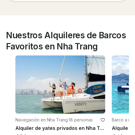
Nuestros Alquileres de Barcos
Favoritos en Nha Trang
Navegación en Nha Trang
·
18 personas
Barco a mo
Alquiler de yates privados en Nha Trang 🇻🇳 - Charters con tripulación