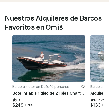
Nuestros Alquileres de Barcos
Favoritos en Omiš
Barco a motor en Duće
·
10 personas
Barco a mo
Bote inflable rígido de 21 pies Charter en Duce, Split-Dalmacia
5.0
Nuevo
$249+
$133+
/día
/dí