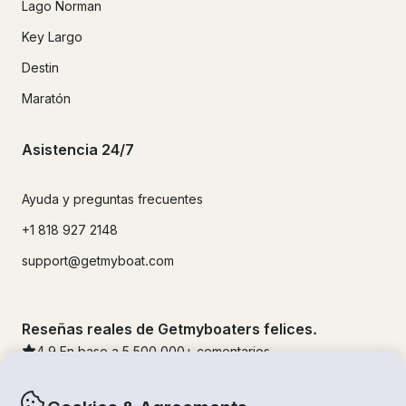
Lago Norman
Key Largo
Destin
Maratón
Asistencia 24/7
Ayuda y preguntas frecuentes
+1 818 927 2148
support@getmyboat.com
Reseñas reales de Getmyboaters felices.
4.9
En base a 5
500,000
+ comentarios