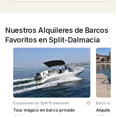
Nuestros Alquileres de Barcos
Favoritos en Split-Dalmacia
Excursiones en Split
·
10 personas
Barco a mot
Tour mágico en barco privado