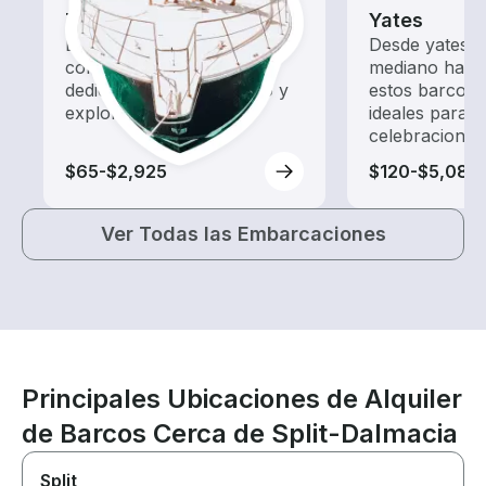
Tours
Yates
Explora las aguas locales
Desde yates 
con un alquiler de barco
mediano hasta
dedicado a hacer turismo y
estos barcos 
exploración.
ideales para 
celebraciones
$65-$2,925
$120-$5,080
Ver Todas las Embarcaciones
Principales Ubicaciones de Alquiler
de Barcos Cerca de Split-Dalmacia
Split