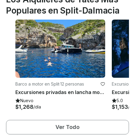
Populares en Split-Dalmacia
Barco a motor en Split
·
12 personas
Excursiones
Excursiones privadas en lancha motora Colnago 35 en Split
Nuevo
5.0
$1,268
$1,153
/día
/dí
Ver Todo