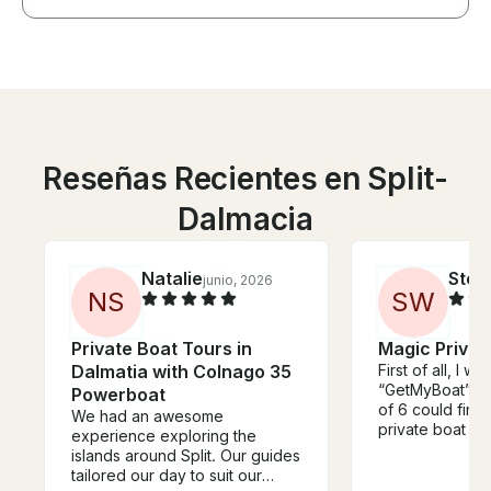
Reseñas Recientes en Split-
Dalmacia
Natalie
Step
junio, 2026
N
S
S
W
Private Boat Tours in
Magic Privat
Dalmatia with Colnago 35
First of all, I wa
“GetMyBoat” wh
Powerboat
of 6 could find
We had an awesome
private boat trip
experience exploring the
Booking was s
islands around Split. Our guides
got the exact t
tailored our day to suit our
Our day on the 