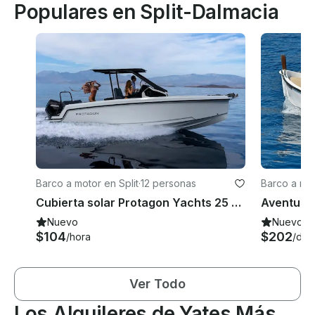
Populares en Split-Dalmacia
Barco a motor en Split
·
12 personas
Barco a mo
Cubierta solar Protagon Yachts 25 - Mercury Seapro V8 300 CV - ¡Nuevo!
Nuevo
Nuevo
$104
$202
/hora
/día
Ver Todo
Los Alquileres de Yates Más