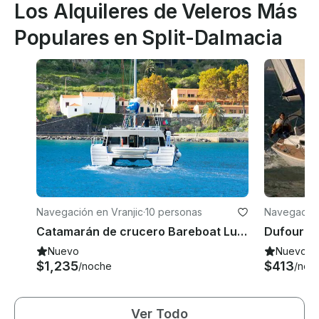
Los Alquileres de Veleros Más
Populares en Split-Dalmacia
Navegación en Vranjic
·
10 personas
Navegación
Catamarán de crucero Bareboat Luna 49 en Split, Croacia
Nuevo
Nuevo
$1,235
$413
/noche
/noc
Ver Todo