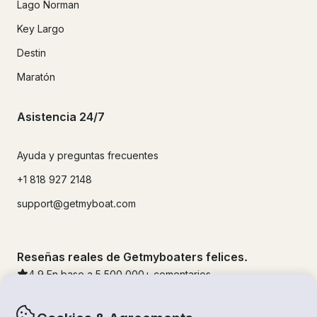
Lago Norman
Key Largo
Destin
Maratón
Asistencia 24/7
Ayuda y preguntas frecuentes
+1 818 927 2148
support@getmyboat.com
Reseñas reales de Getmyboaters felices.
4.9
En base a 5
500,000
+ comentarios