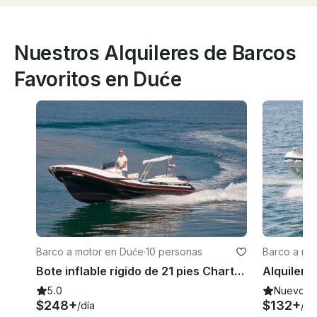
Nuestros Alquileres de Barcos
Favoritos en Duće
Barco a motor en Duće
·
10 personas
Barco a mo
Bote inflable rígido de 21 pies Charter en Duce, Split-Dalmacia
5.0
Nuevo
$248+
$132+
/día
/dí