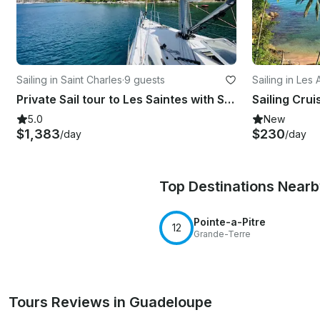
Sailing in Saint Charles
·
9 guests
Sailing in Les
Private Sail tour to Les Saintes with Skipper Sailing teacher
5.0
New
$1,383
$230
/day
/day
Top Destinations Near
Pointe-a-Pitre
12
Grande-Terre
Tours Reviews in Guadeloupe