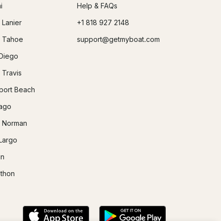
i
Help & FAQs
 Lanier
+1 818 927 2148
 Tahoe
support@getmyboat.com
Diego
 Travis
ort Beach
ago
 Norman
Largo
in
thon