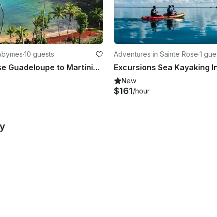
 Abymes
·
10 guests
Adventures in Sainte Rose
·
1 gue
Sailing Cruise Guadeloupe to Martinique on Beneteau Oceanis 440
New
$161
/hour
by