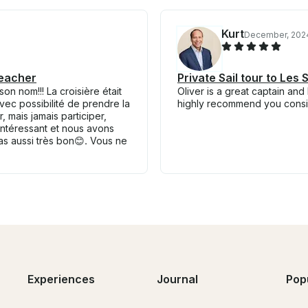
Kurt
December, 202
teacher
Private Sail tour to Les
n nom!!! La croisière était
Oliver is a great captain an
vec possibilité de prendre la
highly recommend you consider
, mais jamais participer,
intéressant et nous avons
as aussi très bon😊. Vous ne
Experiences
Journal
Pop