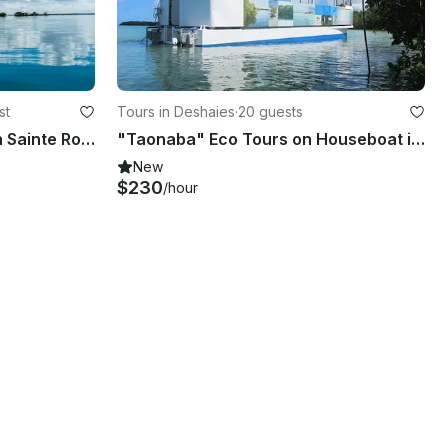
st
Tours in Deshaies
·
20 guests
Excursions Sea Kayaking In Sainte Rose, Guadeloupe
"Taonaba" Eco Tours on Houseboat in Deshaies, Guadeloupe
New
$230
/hour