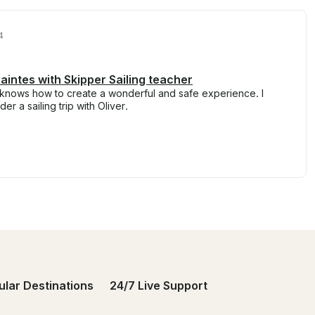
4
 Saintes with Skipper Sailing teacher
d knows how to create a wonderful and safe experience. I
 a sailing trip with Oliver.
ular Destinations
24/7 Live Support