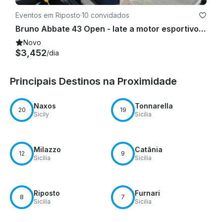
Eventos em Riposto
·
10 convidados
Bruno Abbate 43 Open - Iate a motor esportivo em Riposto, Sicília
Novo
$3,452
/dia
Principais Destinos na Proximidade
Naxos
Tonnarella
20
19
Sicily
Sicília
Milazzo
Catânia
12
9
Sicília
Sicília
Riposto
Furnari
8
7
Sicilia
Sicilia