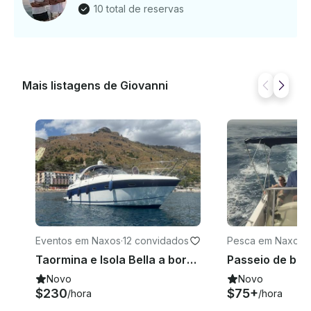
10 total de reservas
Mais listagens de Giovanni
Eventos em Naxos
·
12 convidados
Pesca em Naxos
·
Taormina e Isola Bella a bordo do nosso elegante iate Bavaria Sport 36
Novo
Novo
$230
$75+
/hora
/hora