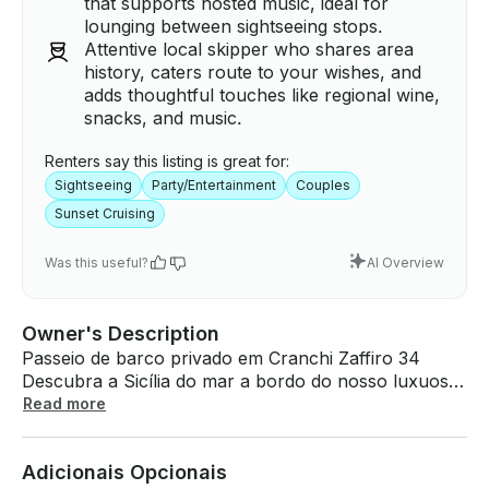
that supports hosted music, ideal for
lounging between sightseeing stops.
Attentive local skipper who shares area
history, caters route to your wishes, and
adds thoughtful touches like regional wine,
snacks, and music.
Renters say this listing is great for:
Sightseeing
Party/Entertainment
Couples
Sunset Cruising
Was this useful?
AI Overview
Owner's Description
Passeio de barco privado em Cranchi Zaffiro 34
Descubra a Sicília do mar a bordo do nosso luxuoso
Cranchi Zaffiro 34 - um iate elegante e espaçoso
Read more
com capacidade para até 10 pessoas. Se você está
planejando um cruzeiro privado de dia inteiro por
Adicionais Opcionais
Taormina ou uma aventura de vários dias nas Ilhas