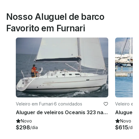
Nosso Aluguel de barco
Favorito em Furnari
Veleiro em Furnari
·
6 convidados
Veleiro em 
Aluguer de veleiros Oceanis 323 na Itália
Novo
Novo
$298
$615
/dia
/dia